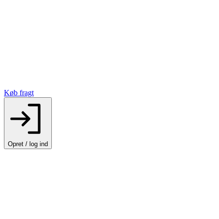
Køb fragt
Opret / log ind