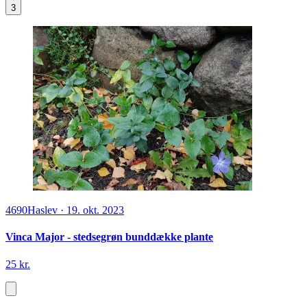
3
4690
Haslev
·
19. okt. 2023
Vinca Major - stedsegrøn bunddække plante
25 kr.