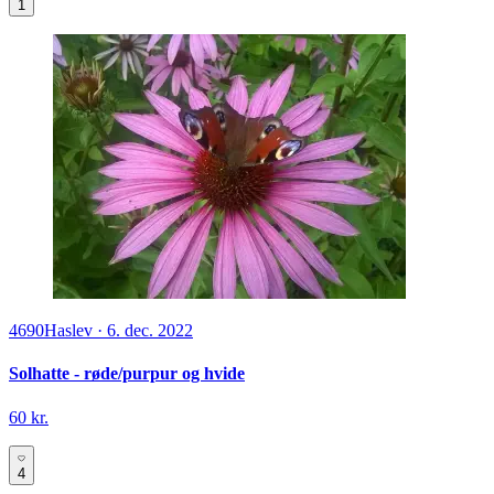
1
4690
Haslev
·
6. dec. 2022
Solhatte - røde/purpur og hvide
60 kr.
4