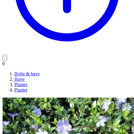
0
Bolig & have
Have
Planter
Planter