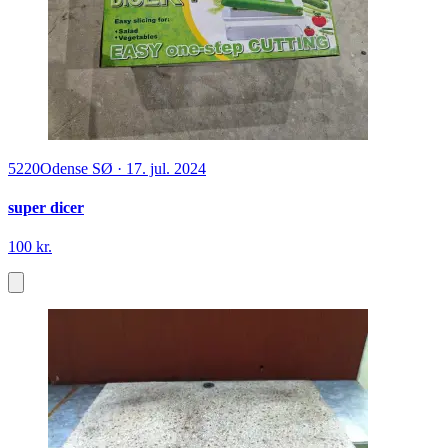
5220
Odense SØ
·
17. jul. 2024
super dicer
100 kr.