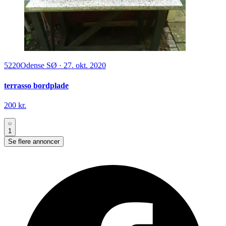
5220
Odense SØ
·
27. okt. 2020
terrasso bordplade
200 kr.
1
Se flere annoncer