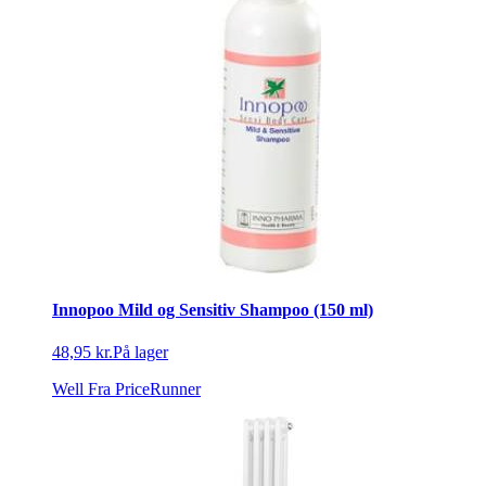
Innopoo Mild og Sensitiv Shampoo (150 ml)
48,95 kr.
På lager
Well
Fra PriceRunner