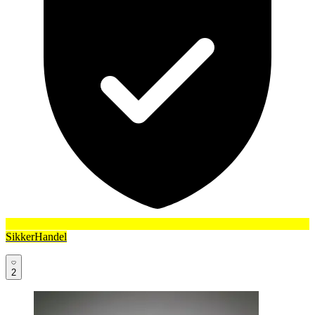
SikkerHandel
2