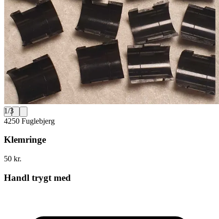
1
/
3
4250 Fuglebjerg
Klemringe
50 kr.
Handl trygt med