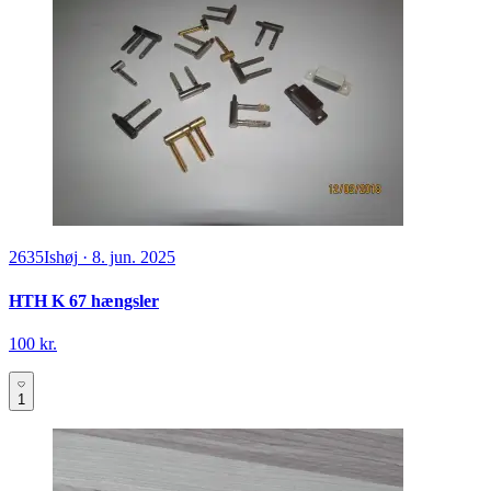
2635
Ishøj
·
8. jun. 2025
HTH K 67 hængsler
100 kr.
1