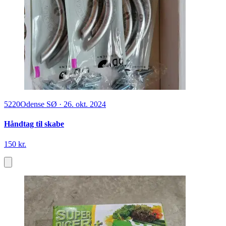
5220
Odense SØ
·
26. okt. 2024
Håndtag til skabe
150 kr.