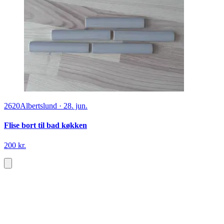
2620
Albertslund
·
28. jun.
Flise bort til bad køkken
200 kr.