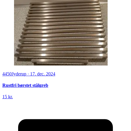
4450
Jyderup
·
17. dec. 2024
Rustfri børstet stålgreb
15 kr.