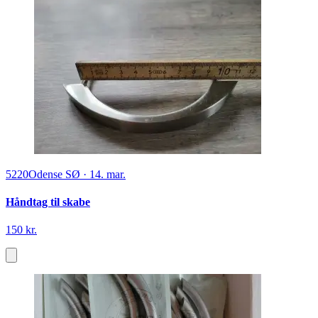
5220
Odense SØ
·
14. mar.
Håndtag til skabe
150 kr.