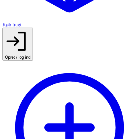
Køb fragt
Opret / log ind