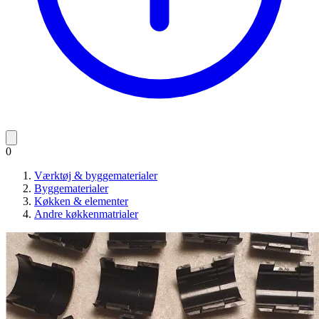
0
Værktøj & byggematerialer
Byggematerialer
Køkken & elementer
Andre køkkenmatrialer