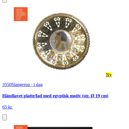
Ny
3550
Slangerup
·
i dag
Håndlavet platte/fad med egyptisk motiv (str. Ø 19 cm)
65 kr.