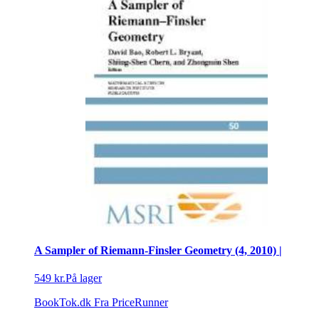
A Sampler of Riemann-Finsler Geometry (4, 2010) |
549 kr.
På lager
BookTok.dk
Fra PriceRunner