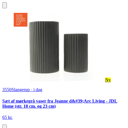
Ny
3550
Slangerup
·
i dag
Sæt af mørkegrå vaser fra Jeanne d&#39;Arc Living - JDL
Home (str. 18 cm. og 23 cm)
65 kr.