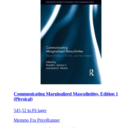
Communicating Marginalized Masculinities, Edition 1
(Physical)
545,52 kr.
På lager
Memmo
Fra PriceRunner