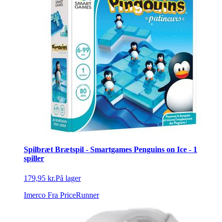
Spilbræt Brætspil - Smartgames Penguins on Ice - 1
spiller
179,95 kr.
På lager
Imerco
Fra PriceRunner