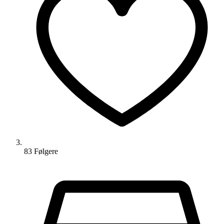
83
Følger
e