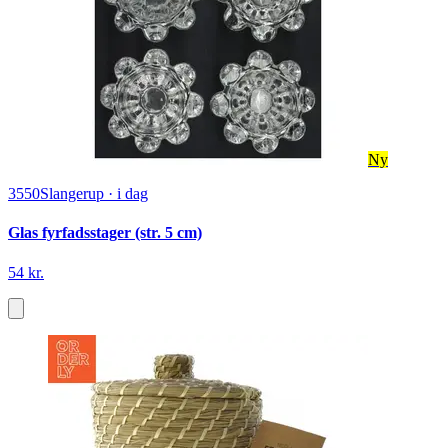
Ny
3550
Slangerup
·
i dag
Glas fyrfadsstager (str. 5 cm)
54 kr.