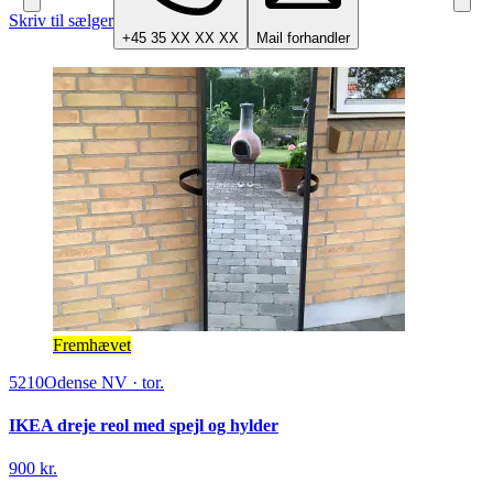
Skriv til sælger
+45 35 XX XX XX
Mail forhandler
Fremhævet
5210
Odense NV
·
tor.
IKEA dreje reol med spejl og hylder
900 kr.