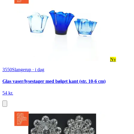
Ny
3550
Slangerup
·
i dag
Glas vaser/lysestager med bølget kant (str. 10-6 cm)
54 kr.