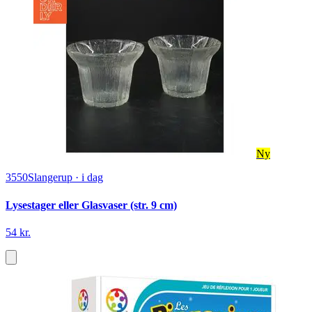
Ny
3550
Slangerup
·
i dag
Lysestager eller Glasvaser (str. 9 cm)
54 kr.