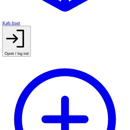
Køb fragt
Opret / log ind