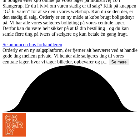
til boligen efter køb online på vores lager på Industrivej 10 i
Slangerup. Er du i tvivl om varen stadig er til salg? Klik på knappen
"Gå til varen" for at se den i vores webshop. Kan du se den der, er
den stadig til salg. Orderly er en ny måde at købe brugt boligudstyr
på. Vi har alle vores sælgeres boligting på vores centrale lager.
Derfor kan du være helt sikker på at få din bestilling - og du kan
samle flere ting på tværs af sælgere og kun betale én gang fragt.
Se annoncen hos forhandleren
Orderly er en ny salgsplatform, der fjerner alt besværet ved at handle
gode ting mellem private. Vi henter alle sælgeres ting til vores
centrale lager, hvor vi tager billeder, opbevarer og p...
Se mere