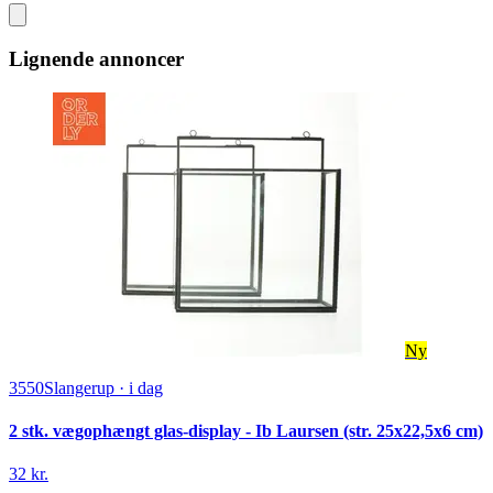
Lignende annoncer
Ny
3550
Slangerup
·
i dag
2 stk. vægophængt glas-display - Ib Laursen (str. 25x22,5x6 cm)
32 kr.