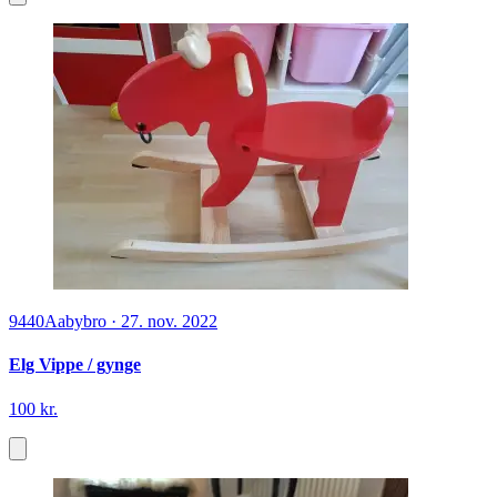
9440
Aabybro
·
27. nov. 2022
Elg Vippe / gynge
100 kr.