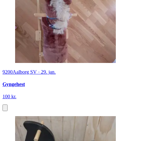
9200
Aalborg SV
·
29. jan.
Gyngehest
100 kr.