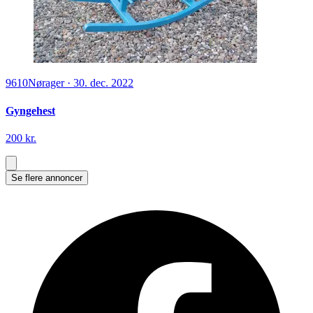
9610
Nørager
·
30. dec. 2022
Gyngehest
200 kr.
Se flere annoncer