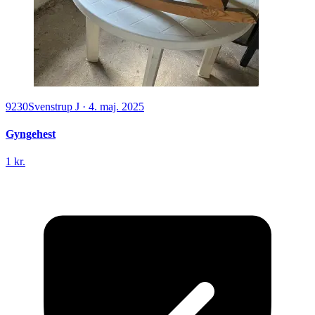
9230
Svenstrup J
·
4. maj. 2025
Gyngehest
1 kr.