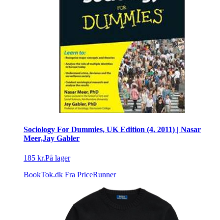
Sociology For Dummies, UK Edition (4, 2011) | Nasar
Meer,Jay Gabler
185 kr.
På lager
BookTok.dk
Fra PriceRunner