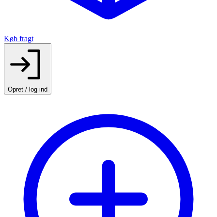
Køb fragt
Opret / log ind