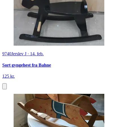
9740
Jerslev J
·
14. feb.
Sort gyngehest fra Bahne
125 kr.