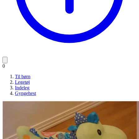
0
Til børn
Legetøj
Indeleg
Gyngehest