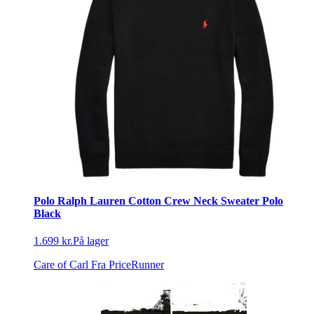
Polo Ralph Lauren Cotton Crew Neck Sweater Polo
Black
1.699 kr.
På lager
Care of Carl
Fra PriceRunner