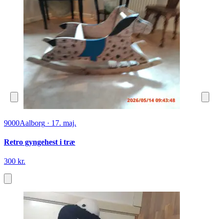
9000
Aalborg
·
17. maj.
Retro gyngehest i træ
300 kr.