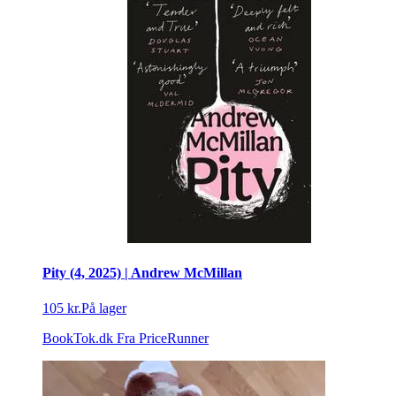
Pity (4, 2025) | Andrew McMillan
105 kr.
På lager
BookTok.dk
Fra PriceRunner