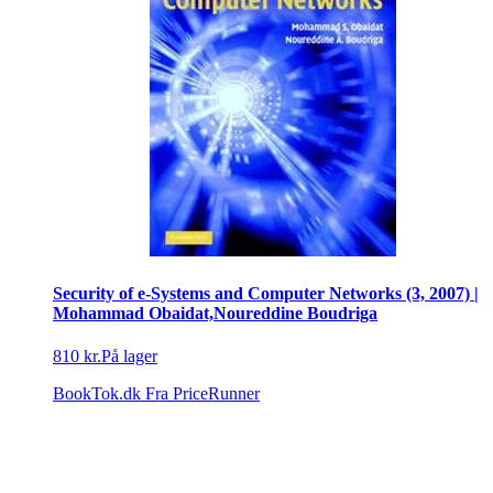
Security of e-Systems and Computer Networks (3, 2007) |
Mohammad Obaidat,Noureddine Boudriga
810 kr.
På lager
BookTok.dk
Fra PriceRunner