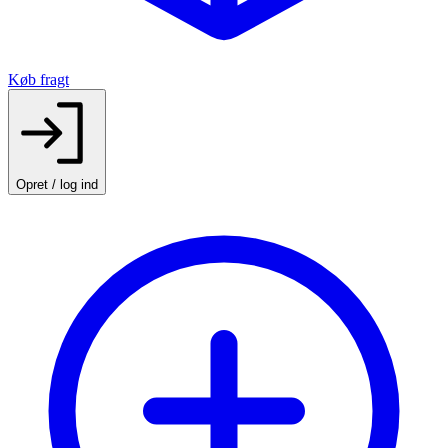
Køb fragt
Opret / log ind