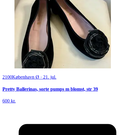
2100
København Ø
·
21. jul.
Pretty Ballerinas, sorte pumps m blomst, str 39
600 kr.