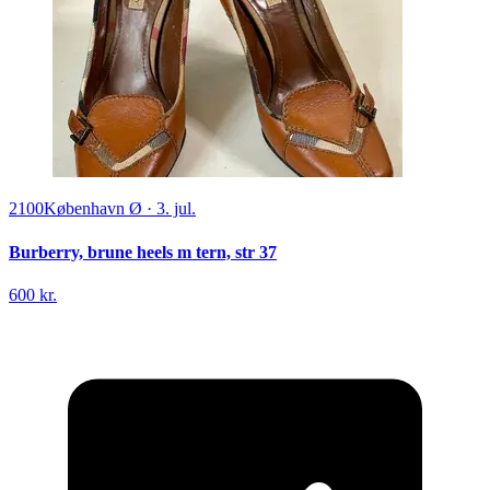
2100
København Ø
·
3. jul.
Burberry, brune heels m tern, str 37
600 kr.