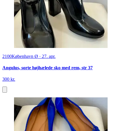
2100
København Ø
·
27. apr.
Angulus, sorte højhælede sko med rem, str 37
300 kr.