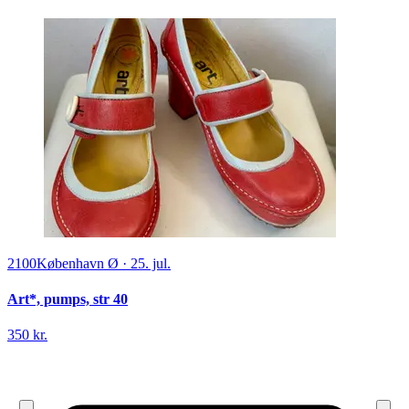
2100
København Ø
·
25. jul.
Art*, pumps, str 40
350 kr.