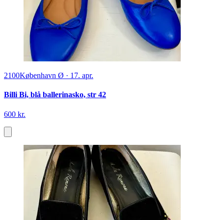
2100
København Ø
·
17. apr.
Billi Bi, blå ballerinasko, str 42
600 kr.