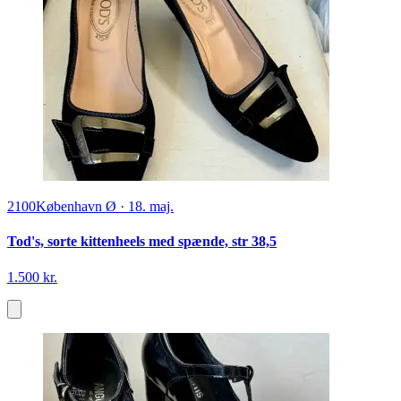
2100
København Ø
·
18. maj.
Tod's, sorte kittenheels med spænde, str 38,5
1.500 kr.