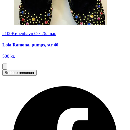
2100
København Ø
·
26. mar.
Lola Ramona, pumps, str 40
500 kr.
Se flere annoncer