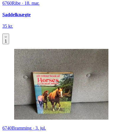
6760
Ribe
·
18. mar.
Saddelknægte
35 kr.
1
6740
Bramming
·
3. jul.