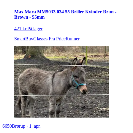
Max Mara MM5033 034 55 Briller Kvinder Brun -
Brown - 55mm
421 kr.
På lager
SmartBuyGlasses
Fra PriceRunner
6650
Brørup
·
1. apr.