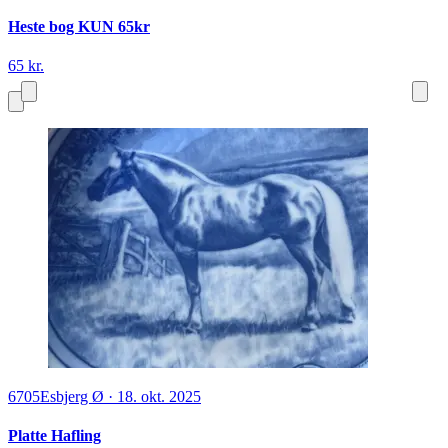
Heste bog KUN 65kr
65 kr.
6705
Esbjerg Ø
·
18. okt. 2025
Platte Hafling