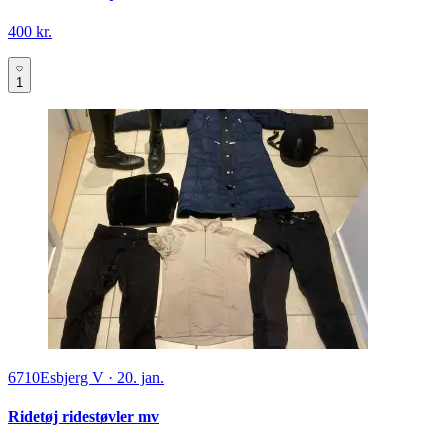
400 kr.
1
6710
Esbjerg V
·
20. jan.
Ridetøj ridestøvler mv