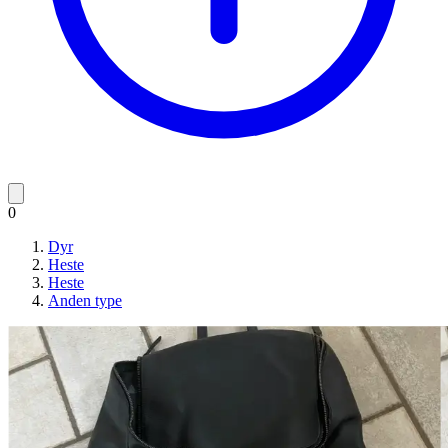
0
Dyr
Heste
Heste
Anden type