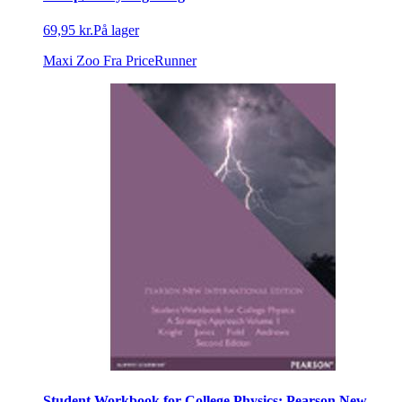
69,95 kr.
På lager
Maxi Zoo
Fra PriceRunner
Student Workbook for College Physics: Pearson New