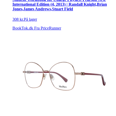
International Edition (4, 2013) | Randall Knight,Brian
Jones,James Andrews,Stuart Field
308 kr.
På lager
BookTok.dk
Fra PriceRunner