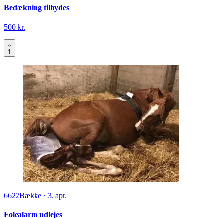
Bedækning tilbydes
500 kr.
1
6622
Bække
·
3. apr.
Folealarm udlejes