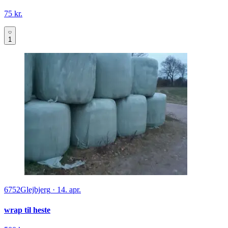
75 kr.
1
6752
Glejbjerg
·
14. apr.
wrap til heste