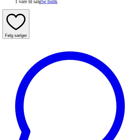
1 vare
til salg
Se butik
Følg sælger