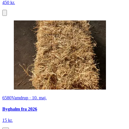
450 kr.
6580
Vamdrup
·
10. maj.
Byghalm fra 2026
15 kr.