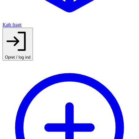
Køb fragt
Opret / log ind