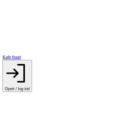
Køb fragt
Opret / log ind