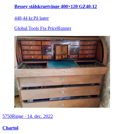
Bessey stålskruetvinge 400×120 GZ40-12
448,44 kr.
På lager
Global Tools
Fra PriceRunner
5750
Ringe
·
14. dec. 2022
Chartol