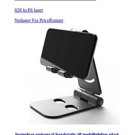
828 kr.
På lager
Netlager
Fra PriceRunner
Justerbar universal bordstativ til mobiltelefon plast