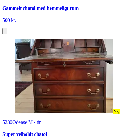
Gammelt chatol med hemmeligt rum
500 kr.
Ny
5230
Odense M
·
tir.
Super velholdt chatol