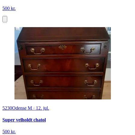
500 kr.
5230
Odense M
·
12. jul.
Super velholdt chatol
500 kr.