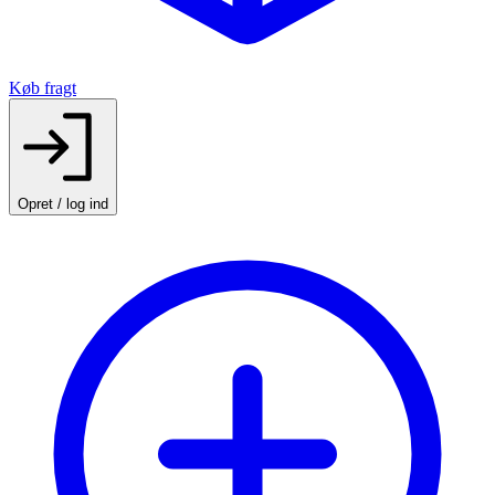
Køb fragt
Opret / log ind