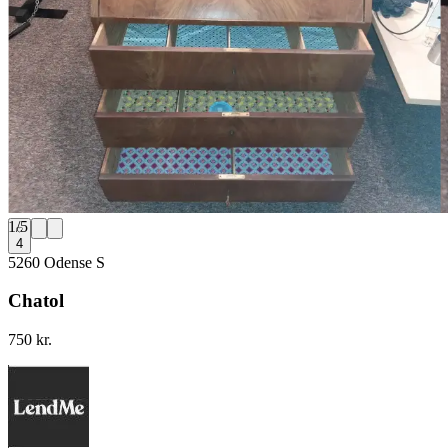
1
/
5
4
5260 Odense S
Chatol
750 kr.