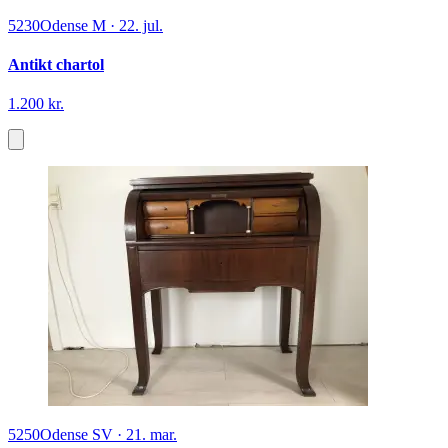
5230
Odense M
·
22. jul.
Antikt chartol
1.200 kr.
5250
Odense SV
·
21. mar.