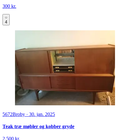
300 kr.
4
5672
Broby
·
30. jan. 2025
Teak træ møbler og kobber gryde
2.500 kr.