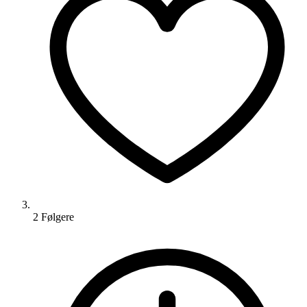
2
Følger
e