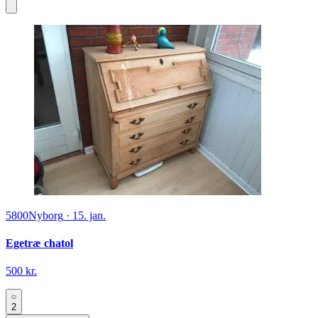
5800
Nyborg
·
15. jan.
Egetræ chatol
500 kr.
2