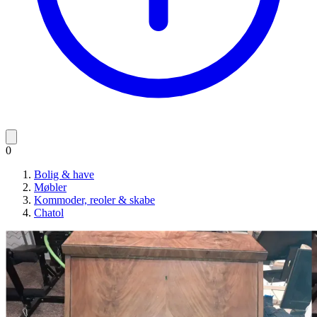
0
Bolig & have
Møbler
Kommoder, reoler & skabe
Chatol