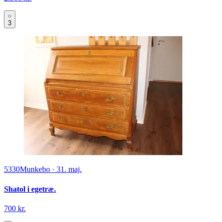
3
5330
Munkebo
·
31. maj.
Shatol i egetræ.
700 kr.