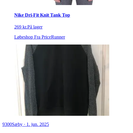
Nike Dri-Fit Knit Tank Top
269 kr.
På lager
Løbeshop
Fra PriceRunner
9300
Sæby
·
1. jun. 2025