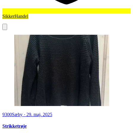
SikkerHandel
9300
Sæby
·
29. maj. 2025
Strikketrøje