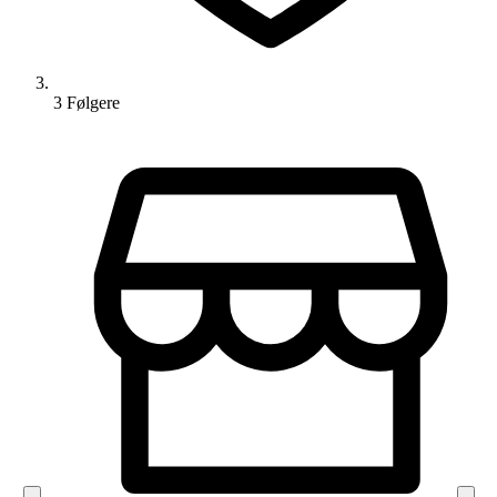
3
Følger
e