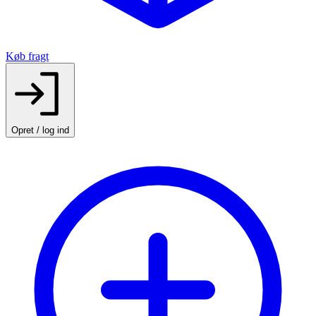
Køb fragt
Opret / log ind