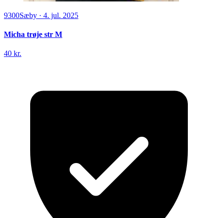
9300
Sæby
·
4. jul. 2025
Micha trøje str M
40 kr.