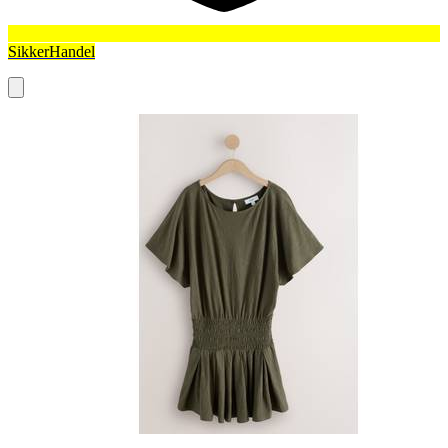
SikkerHandel