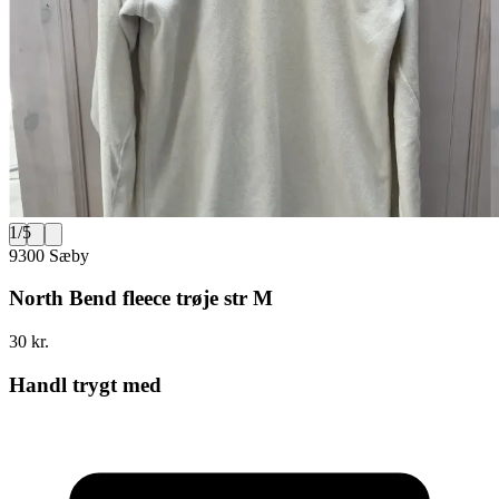
1
/
5
9300 Sæby
North Bend fleece trøje str M
30 kr.
Handl trygt med