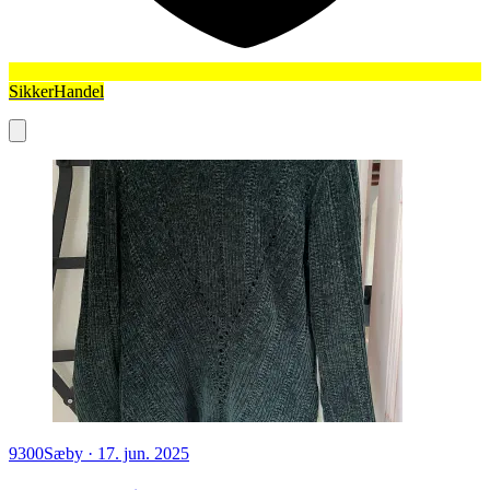
SikkerHandel
9300
Sæby
·
17. jun. 2025