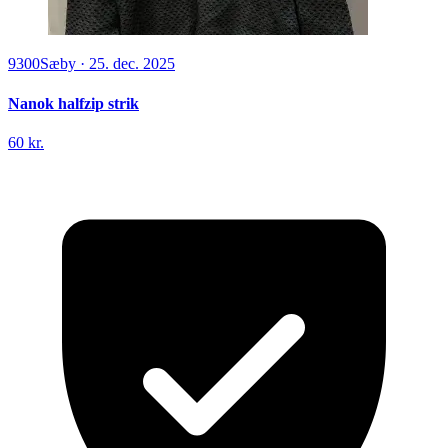
9300
Sæby
·
25. dec. 2025
Nanok halfzip strik
60 kr.