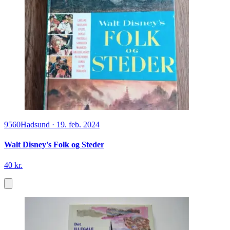
9560
Hadsund
·
19. feb. 2024
Walt Disney's Folk og Steder
40 kr.