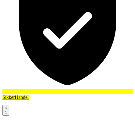
SikkerHandel
1