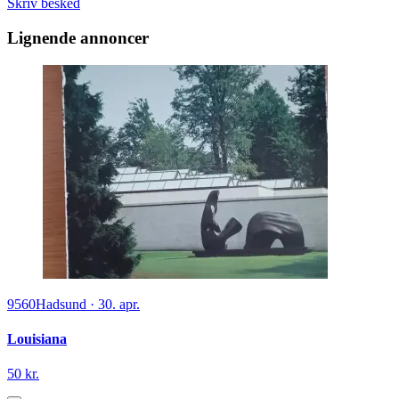
Skriv besked
Lignende annoncer
9560
Hadsund
·
30. apr.
Louisiana
50 kr.