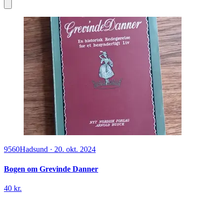
9560
Hadsund
·
20. okt. 2024
Bogen om Grevinde Danner
40 kr.