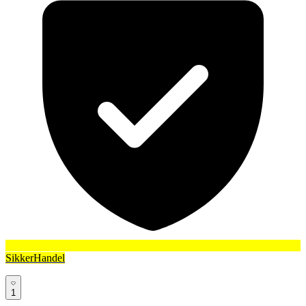
SikkerHandel
1