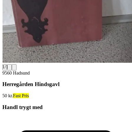
1
/
1
9560 Hadsund
Herregården Hindsgavl
50 kr.
Fast Pris
Handl trygt med