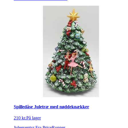
Spilledåse Juletræ med nøddeknækker
210 kr.
På lager
Juleeventyr
Fra PriceRunner