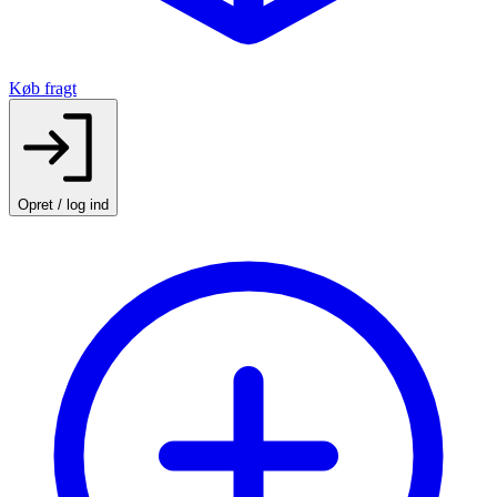
Køb fragt
Opret / log ind