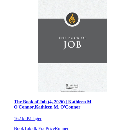
The Book of Job (4, 2026) | Kathleen M
O'Connor,Kathleen M. O'Connor
162 kr.
På lager
BookTok.dk
Fra PriceRunner