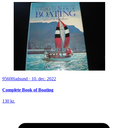
9560
Hadsund
·
10. dec. 2022
Complete Book of Boating
130 kr.