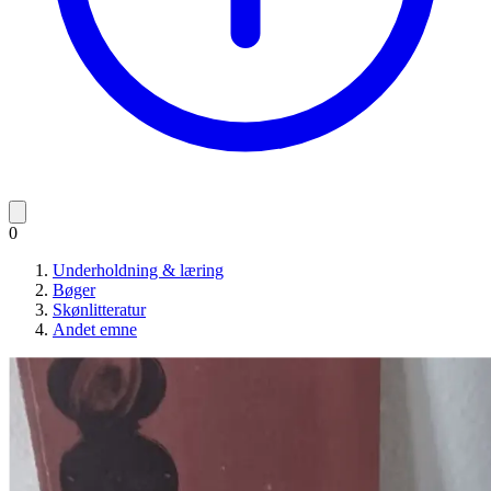
0
Underholdning & læring
Bøger
Skønlitteratur
Andet emne