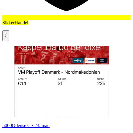
SikkerHandel
1
5000
Odense C
·
23. mar.