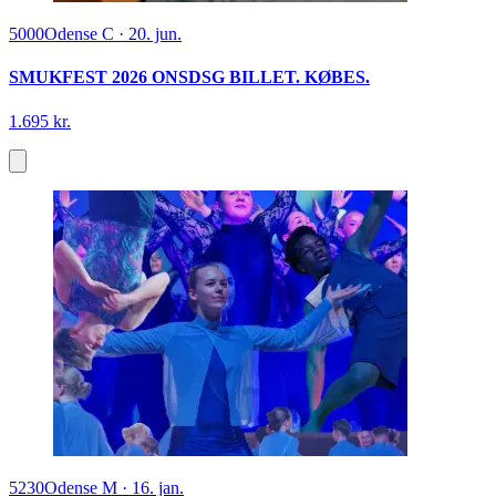
5000
Odense C
·
20. jun.
SMUKFEST 2026 ONSDSG BILLET. KØBES.
1.695 kr.
5230
Odense M
·
16. jan.