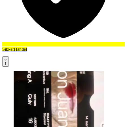
SikkerHandel
1