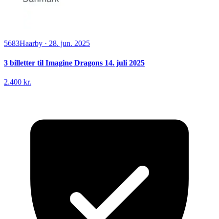
5683
Haarby
·
28. jun. 2025
3 billetter til Imagine Dragons 14. juli 2025
2.400 kr.