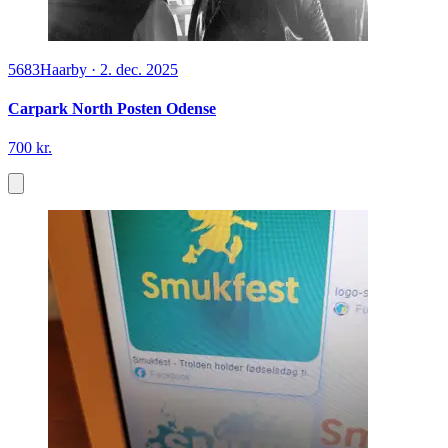
5683
Haarby
·
2. dec. 2025
Carpark North Posten Odense
700 kr.