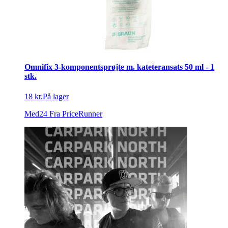
Omnifix 3-komponentsprøjte m. kateteransats 50 ml - 1
stk.
18 kr.
På lager
Med24
Fra PriceRunner