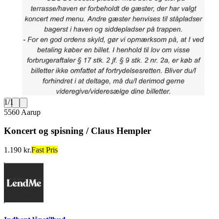
1
/
1
5560 Aarup
Koncert og spisning / Claus Hempler
1.190 kr.
Fast Pris