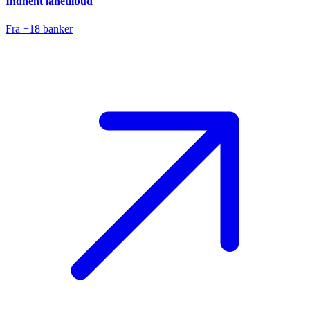
Indhent lånetilbud
Fra +18 banker