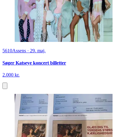
5610
Assens
·
29. maj.
Søger Katseye koncert billetter
2.000 kr.