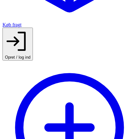
Køb fragt
Opret / log ind