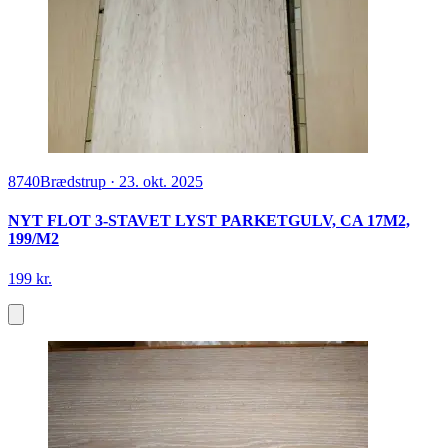
8740
Brædstrup
·
23. okt. 2025
NYT FLOT 3-STAVET LYST PARKETGULV, CA 17M2,
199/M2
199 kr.