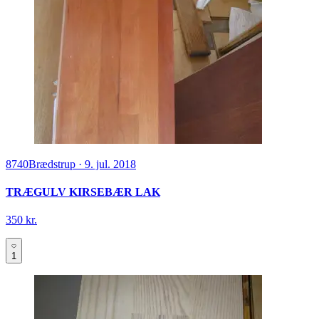
8740
Brædstrup
·
9. jul. 2018
TRÆGULV KIRSEBÆR LAK
350 kr.
1