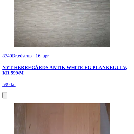
8740
Brædstrup
·
16. apr.
NYT HERREGÅRDS ANTIK WHITE EG PLANKEGULV,
KR 599/M
599 kr.