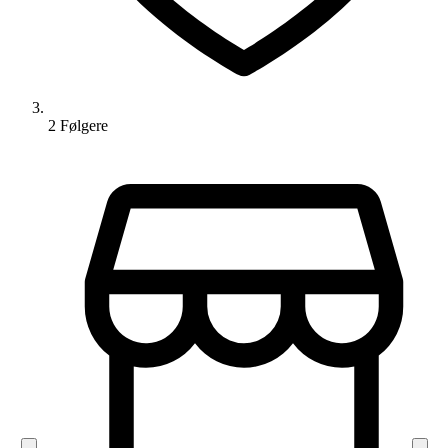
2
Følger
e