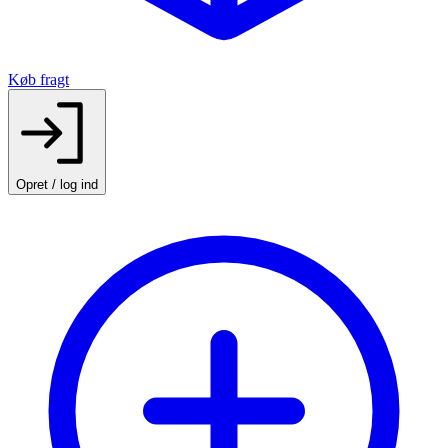
Køb fragt
Opret / log ind