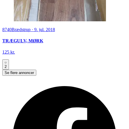
8740
Brædstrup
·
9. jul. 2018
TRÆGULV, MØRK
125 kr.
2
Se flere annoncer