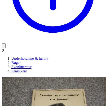
0
Underholdning & læring
Bøger
Skønlitteratur
Klassikere