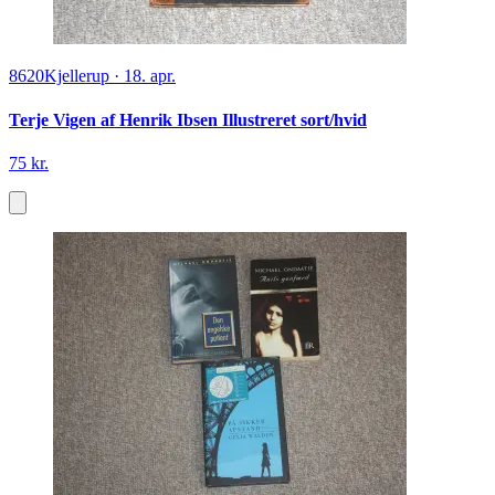
8620
Kjellerup
·
18. apr.
Terje Vigen af Henrik Ibsen Illustreret sort/hvid
75 kr.