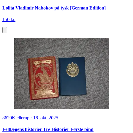
Lolita Vladimir Nabokov på tysk [German Edition]
150 kr.
8620
Kjellerup
·
18. okt. 2025
Feltlægens historier Tre Historier Første bind