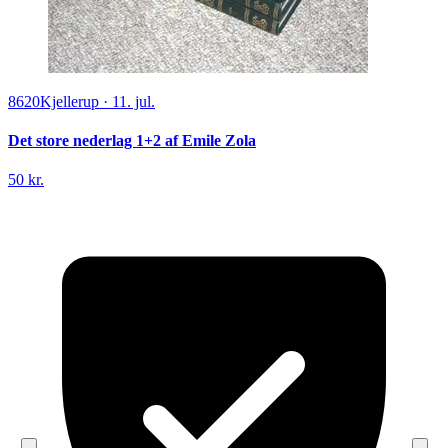
8620
Kjellerup
·
11. jul.
Det store nederlag 1+2 af Emile Zola
50 kr.