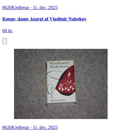
8620
Kjellerup
·
11. dec. 2025
Konge, dame, knægt af Vladimir Nabokov
60 kr.
8620
Kjellerup
·
11. dec. 2025