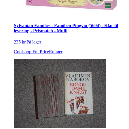
Sylvanian Families - Familien Pingvin (5694) - Klar til
levering - Prismatch - Multi
235 kr.
På lager
Coolshop
Fra PriceRunner