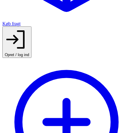
Køb fragt
Opret / log ind