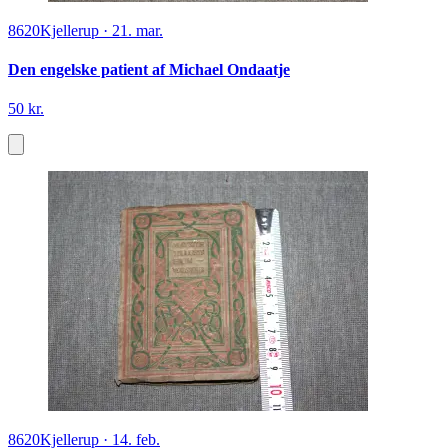
8620
Kjellerup
·
21. mar.
Den engelske patient af Michael Ondaatje
50 kr.
8620
Kjellerup
·
14. feb.