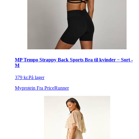
MP Tempo Strappy Back Sports Bra til kvinder − Sort -
M
379 kr.
På lager
Myprotein
Fra PriceRunner