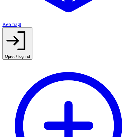
Køb fragt
Opret / log ind