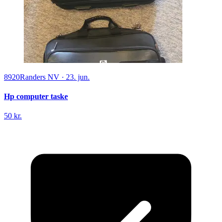
8920
Randers NV
·
23. jun.
Hp computer taske
50 kr.