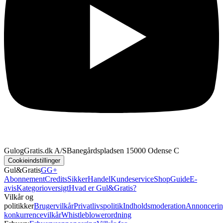
GulogGratis.dk A/S
Banegårdspladsen 1
5000 Odense C
Cookieindstillinger
Gul&Gratis
GG+
Abonnement
Credits
SikkerHandel
Kundeservice
Shop
Guide
E-
avis
Kategorioversigt
Hvad er Gul&Gratis?
Vilkår og
politikker
Brugervilkår
Privatlivspolitik
Indholdsmoderation
Annoncerin
konkurrencevilkår
Whistleblowerordning