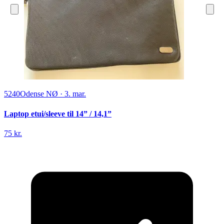
5240
Odense NØ
·
3. mar.
Laptop etui/sleeve til 14” / 14,1”
75 kr.