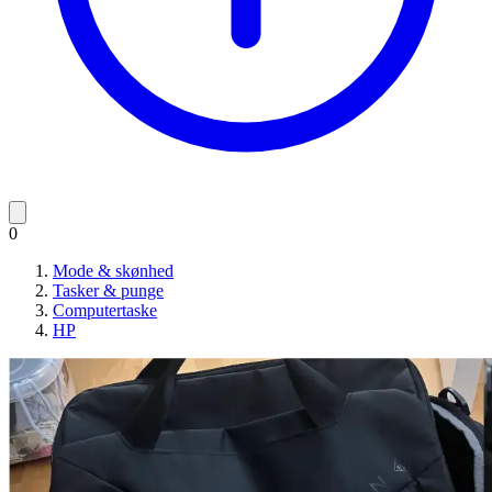
0
Mode & skønhed
Tasker & punge
Computertaske
HP