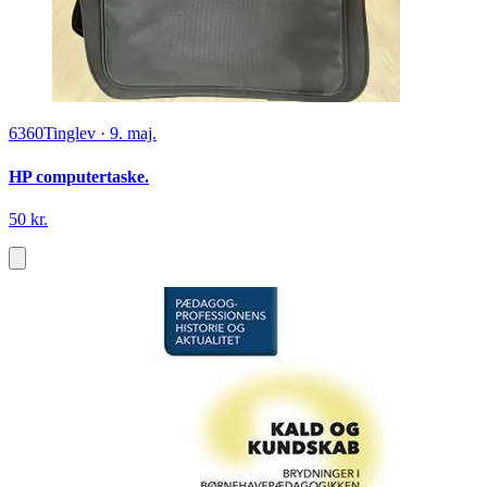
6360
Tinglev
·
9. maj.
HP computertaske.
50 kr.