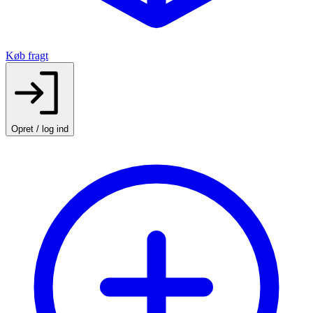
Køb fragt
Opret / log ind