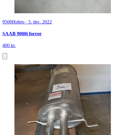
9500
Hobro
·
5. dec. 2022
SAAB 9000i forror
400 kr.