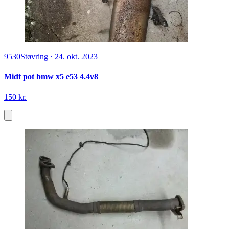
9530
Støvring
·
24. okt. 2023
Midt pot bmw x5 e53 4.4v8
150 kr.