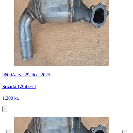
9600
Aars
·
29. dec. 2025
Suzuki 1,3 diesel
1.200 kr.