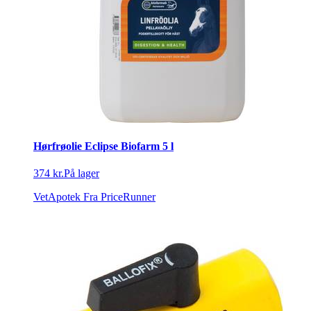
Hørfrøolie Eclipse Biofarm 5 l
374 kr.
På lager
VetApotek
Fra PriceRunner