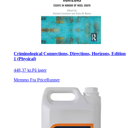
Criminological Connections, Directions, Horizons, Edition
1 (Physical)
448,37 kr.
På lager
Memmo
Fra PriceRunner