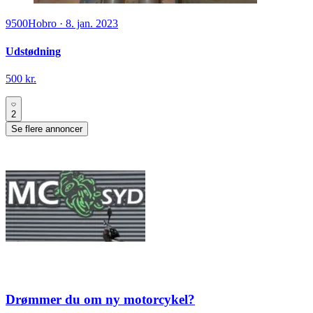
9500
Hobro
·
8. jan. 2023
Udstødning
500 kr.
2
Se flere annoncer
Drømmer du om ny motorcykel?