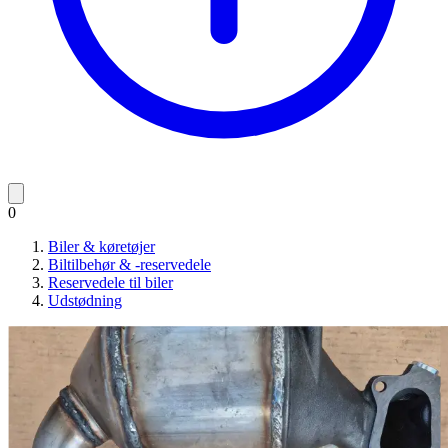
0
Biler & køretøjer
Biltilbehør & -reservedele
Reservedele til biler
Udstødning