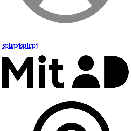
spirpj
spirpj