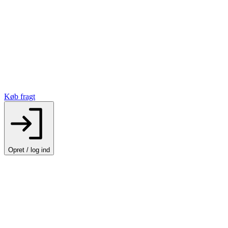
Køb fragt
Opret / log ind