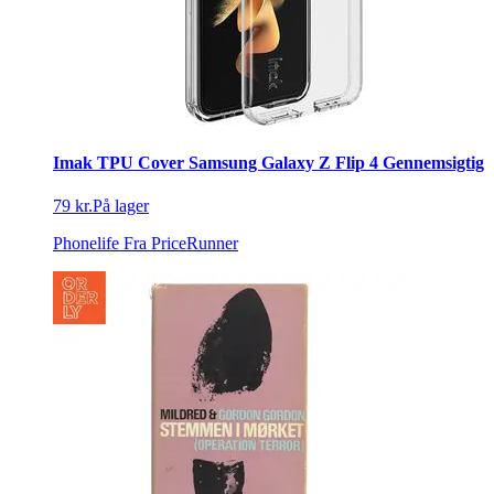
Imak TPU Cover Samsung Galaxy Z Flip 4 Gennemsigtig
79 kr.
På lager
Phonelife
Fra PriceRunner