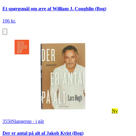
Et spørgsmål om ære af William J. Coughlin (Bog)
106 kr.
Ny
3550
Slangerup
·
i går
Der er antal på alt af Jakob Kvist (Bog)