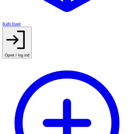
Køb fragt
Opret / log ind