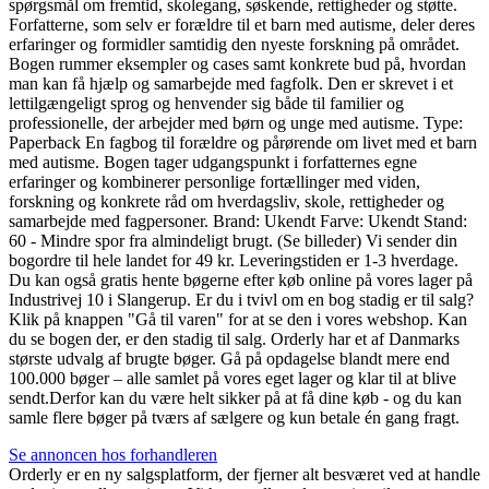
spørgsmål om fremtid, skolegang, søskende, rettigheder og støtte.
Forfatterne, som selv er forældre til et barn med autisme, deler deres
erfaringer og formidler samtidig den nyeste forskning på området.
Bogen rummer eksempler og cases samt konkrete bud på, hvordan
man kan få hjælp og samarbejde med fagfolk. Den er skrevet i et
lettilgængeligt sprog og henvender sig både til familier og
professionelle, der arbejder med børn og unge med autisme. Type:
Paperback En fagbog til forældre og pårørende om livet med et barn
med autisme. Bogen tager udgangspunkt i forfatternes egne
erfaringer og kombinerer personlige fortællinger med viden,
forskning og konkrete råd om hverdagsliv, skole, rettigheder og
samarbejde med fagpersoner. Brand: Ukendt Farve: Ukendt Stand:
60 - Mindre spor fra almindeligt brugt. (Se billeder) Vi sender din
bogordre til hele landet for 49 kr. Leveringstiden er 1-3 hverdage.
Du kan også gratis hente bøgerne efter køb online på vores lager på
Industrivej 10 i Slangerup. Er du i tvivl om en bog stadig er til salg?
Klik på knappen "Gå til varen" for at se den i vores webshop. Kan
du se bogen der, er den stadig til salg. Orderly har et af Danmarks
største udvalg af brugte bøger. Gå på opdagelse blandt mere end
100.000 bøger – alle samlet på vores eget lager og klar til at blive
sendt.Derfor kan du være helt sikker på at få dine køb - og du kan
samle flere bøger på tværs af sælgere og kun betale én gang fragt.
Se annoncen hos forhandleren
Orderly er en ny salgsplatform, der fjerner alt besværet ved at handle