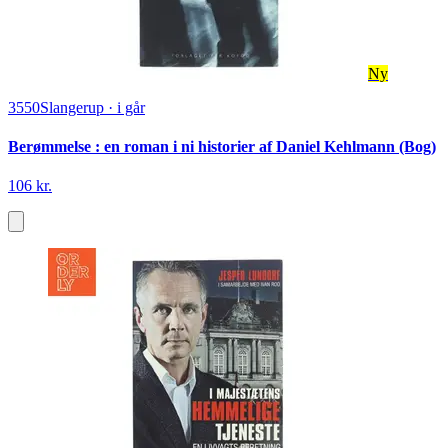
Ny
3550
Slangerup
·
i går
Berømmelse : en roman i ni historier af Daniel Kehlmann (Bog)
106 kr.