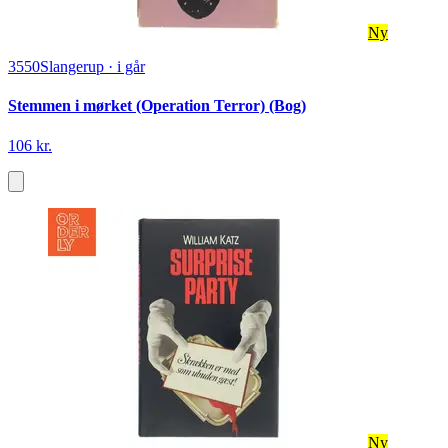
Ny
3550
Slangerup
·
i går
Stemmen i mørket (Operation Terror) (Bog)
106 kr.
Ny