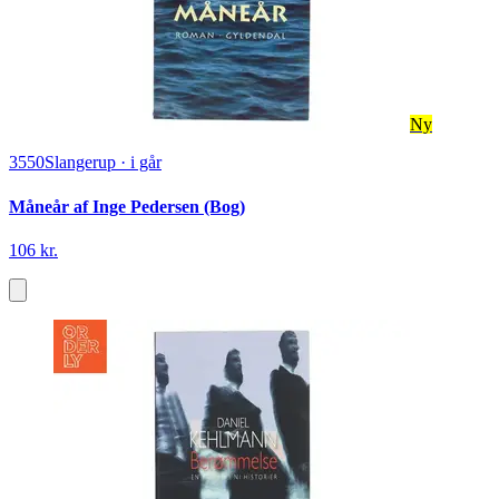
Ny
3550
Slangerup
·
i går
Måneår af Inge Pedersen (Bog)
106 kr.