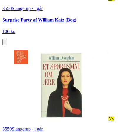
3550
Slangerup
·
i går
Surprise Party af William Katz (Bog)
106 kr.
Ny
3550
Slangerup
·
i går