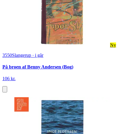
Ny
3550
Slangerup
·
i går
På broen af Benny Andersen (Bog)
106 kr.