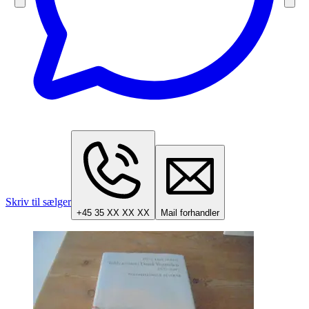
Skriv til sælger
+45 35 XX XX XX
Mail forhandler