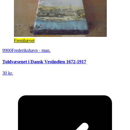
Fremhævet
9900
Frederikshavn
·
man.
Toldvæsenet i Dansk Vestindien 1672-1917
30 kr.