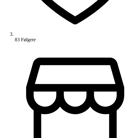
83
Følger
e