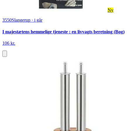
Ny
3550
Slangerup
·
i går
I majestætens hemmelige tjeneste : en livvagts beretning (Bog)
106 kr.