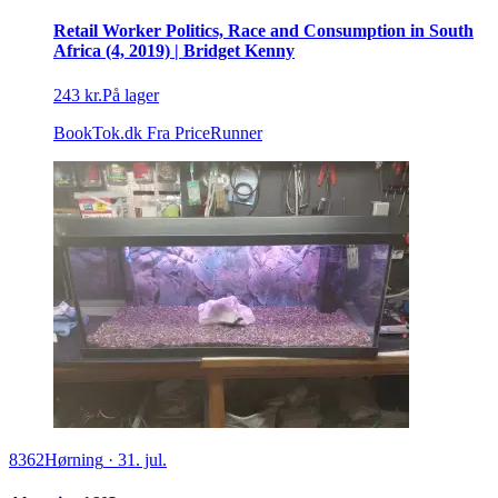
Retail Worker Politics, Race and Consumption in South
Africa (4, 2019) | Bridget Kenny
243 kr.
På lager
BookTok.dk
Fra PriceRunner
8362
Hørning
·
31. jul.