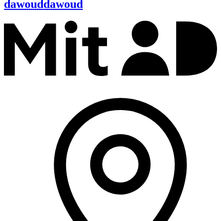
dawoud
dawoud