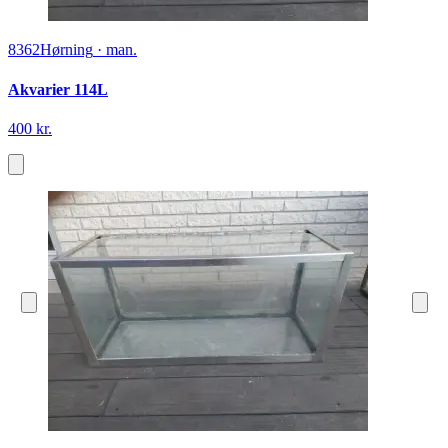
8362
Hørning
·
man.
Akvarier 114L
400 kr.