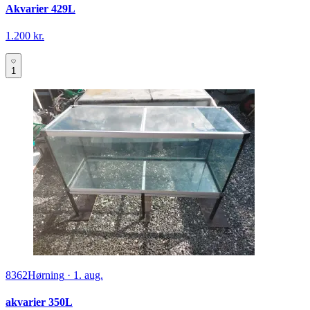
Akvarier 429L
1.200 kr.
1
8362
Hørning
·
1. aug.
akvarier 350L