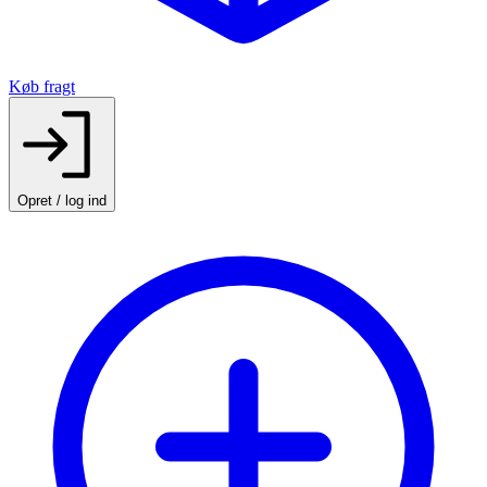
Køb fragt
Opret / log ind