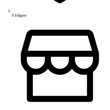
9
Følger
e