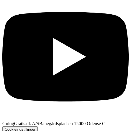
GulogGratis.dk A/S
Banegårdspladsen 1
5000 Odense C
Cookieindstillinger