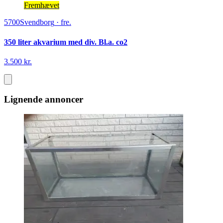
Fremhævet
5700
Svendborg
·
fre.
350 liter akvarium med div. Bl.a. co2
3.500 kr.
Lignende annoncer