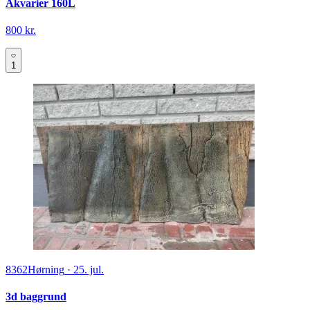
Akvarier 160L
800 kr.
1
8362
Hørning
·
25. jul.
3d baggrund