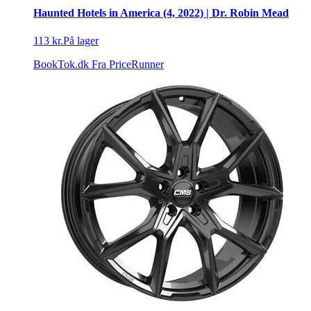
Haunted Hotels in America (4, 2022) | Dr. Robin Mead
113 kr.
På lager
BookTok.dk
Fra PriceRunner