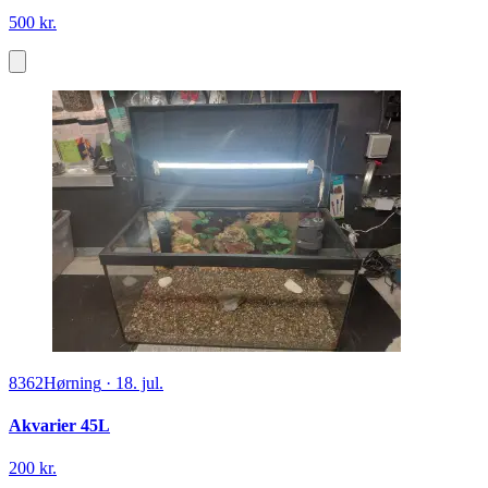
500 kr.
8362
Hørning
·
18. jul.
Akvarier 45L
200 kr.