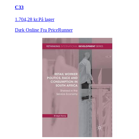
C33
1.704,28 kr.
På lager
Dæk Online
Fra PriceRunner