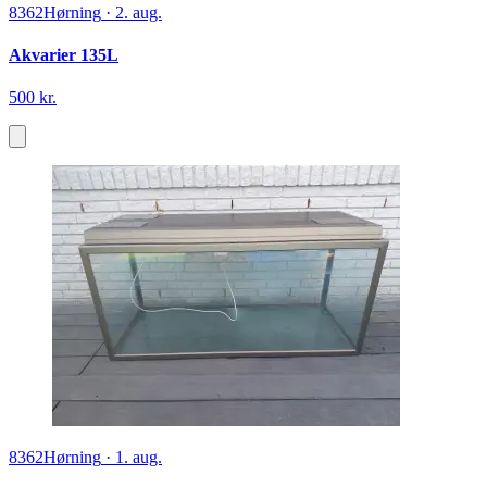
8362
Hørning
·
2. aug.
Akvarier 135L
500 kr.
8362
Hørning
·
1. aug.