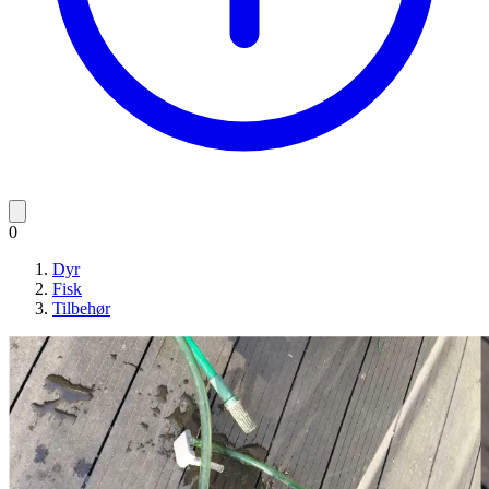
0
Dyr
Fisk
Tilbehør