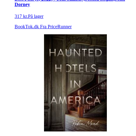
Dorney
317 kr.
På lager
BookTok.dk
Fra PriceRunner