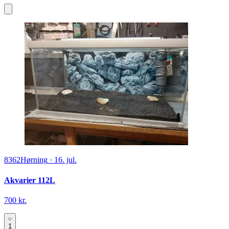
8362
Hørning
·
16. jul.
Akvarier 112L
700 kr.
1