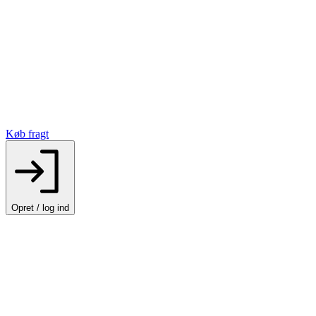
Køb fragt
Opret / log ind