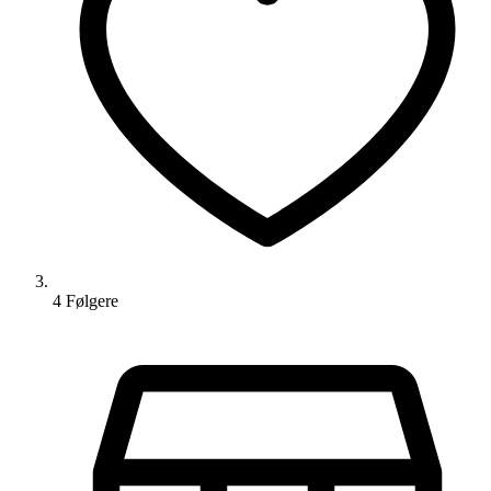
4
Følger
e