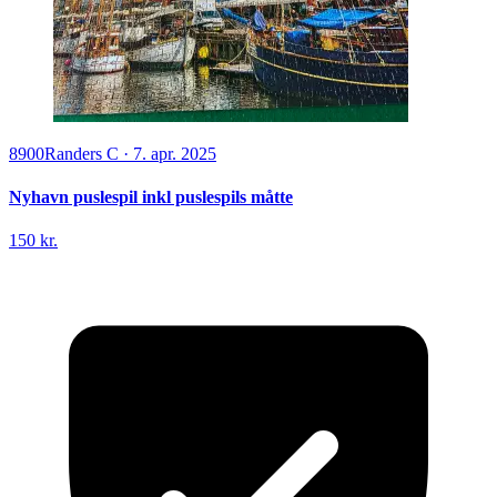
8900
Randers C
·
7. apr. 2025
Nyhavn puslespil inkl puslespils måtte
150 kr.