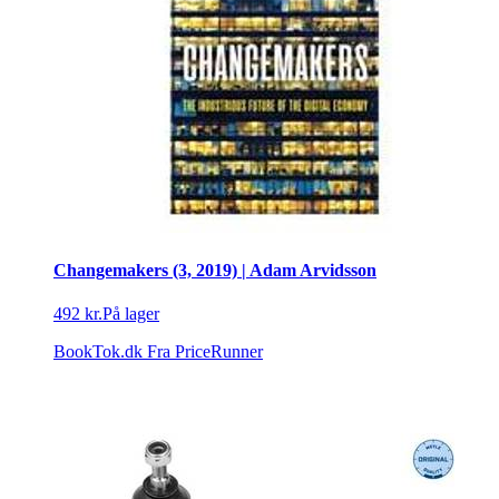
Changemakers (3, 2019) | Adam Arvidsson
492 kr.
På lager
BookTok.dk
Fra PriceRunner