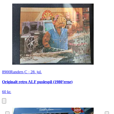
8900
Randers C
·
28. jul.
Originalt retro ALF puslespil (1980’erne)
60 kr.