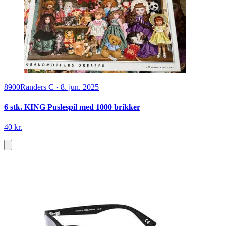
8900
Randers C
·
8. jun. 2025
6 stk. KING Puslespil med 1000 brikker
40 kr.