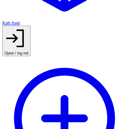
Køb fragt
Opret / log ind