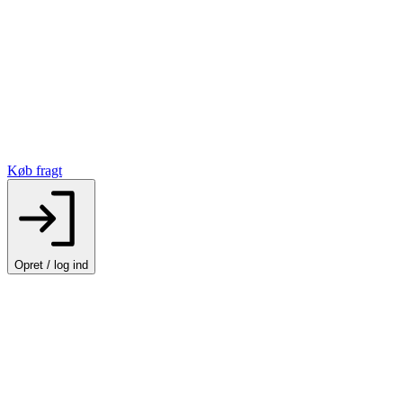
Køb fragt
Opret / log ind