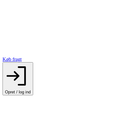
Køb fragt
Opret / log ind