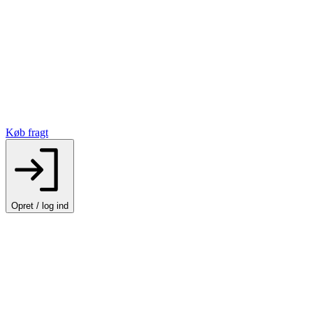
Køb fragt
Opret / log ind