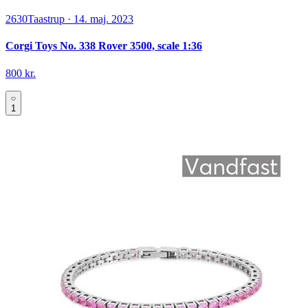
2630
Taastrup
·
14. maj. 2023
Corgi Toys No. 338 Rover 3500, scale 1:36
800 kr.
1