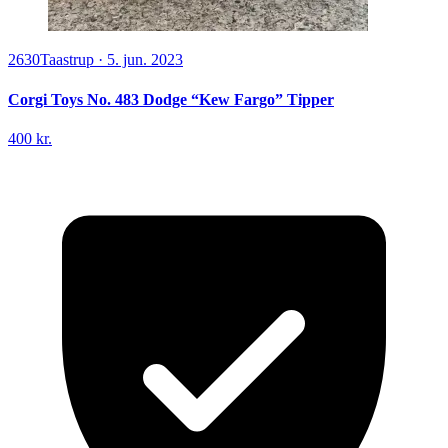
2630
Taastrup
·
5. jun. 2023
Corgi Toys No. 483 Dodge “Kew Fargo” Tipper
400 kr.