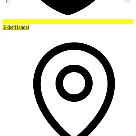
SikkerHandel