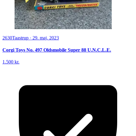
2630
Taastrup
·
29. maj. 2023
Corgi Toys No. 497 Oldsmobile Super 88 U.N.C.L.E.
1.500 kr.