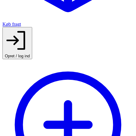
Køb fragt
Opret / log ind