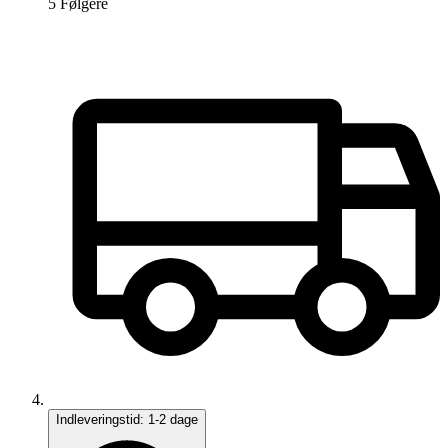
5
Følger
e
Indleveringstid:
1-2 dage