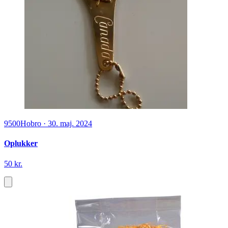
9500
Hobro
·
30. maj. 2024
Oplukker
50 kr.