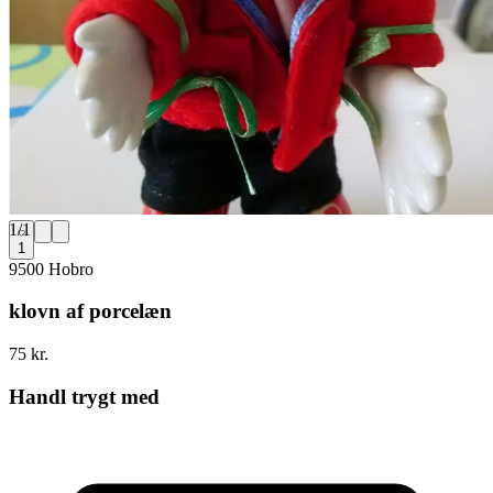
1
/
1
1
9500 Hobro
klovn af porcelæn
75 kr.
Handl trygt med