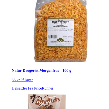
Natur-Drogeriet Morgenfrue - 100 g
86 kr.
På lager
HelseElse
Fra PriceRunner