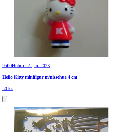
9500
Hobro
·
7. jan. 2023
Hello Kitty minifigur m/nissehue 4 cm
50 kr.