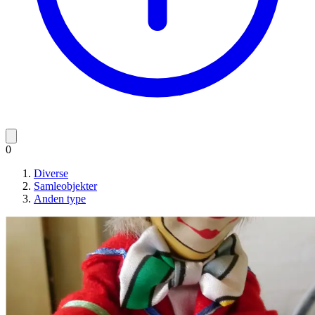
0
Diverse
Samleobjekter
Anden type