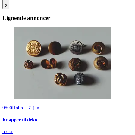
2
Lignende annoncer
9500
Hobro
·
7. jun.
Knapper til deko
55 kr.