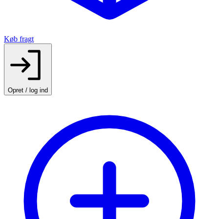
Køb fragt
Opret / log ind