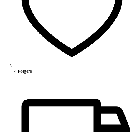
4
Følger
e