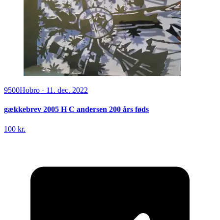
9500
Hobro
·
11. dec. 2022
gækkebrev 2005 H C andersen 200 års føds
100 kr.