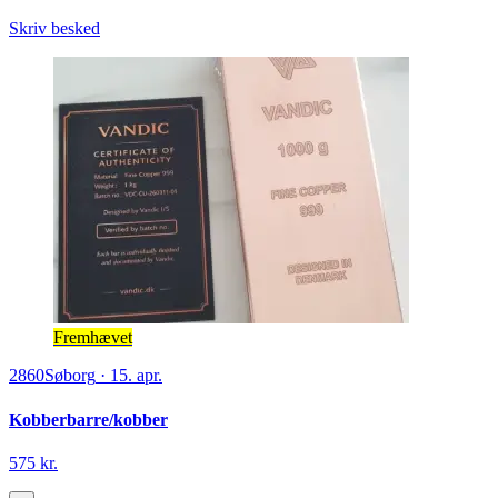
Skriv besked
Fremhævet
2860
Søborg
·
15. apr.
Kobberbarre/kobber
575 kr.