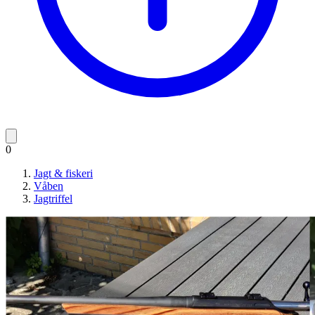
0
Jagt & fiskeri
Våben
Jagtriffel