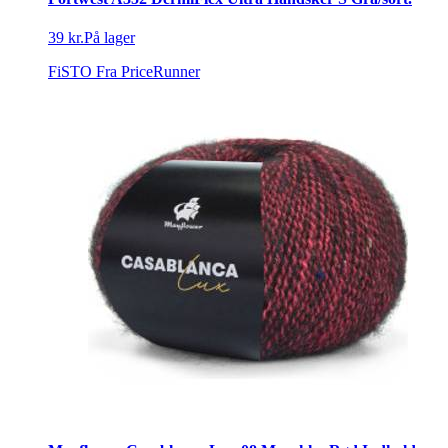
39 kr.
På lager
FiSTO
Fra PriceRunner