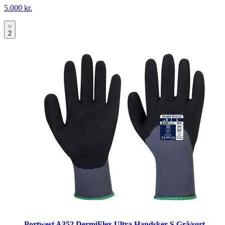
5.000 kr.
2
Portwest A352 DermiFlex Ultra Handsker S Grå/sort.