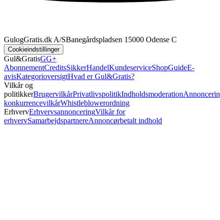
GulogGratis.dk A/S
Banegårdspladsen 1
5000 Odense C
Cookieindstillinger
Gul&Gratis
GG+
Abonnement
Credits
SikkerHandel
Kundeservice
Shop
Guide
E-
avis
Kategorioversigt
Hvad er Gul&Gratis?
Vilkår og
politikker
Brugervilkår
Privatlivspolitik
Indholdsmoderation
Annoncerin
konkurrencevilkår
Whistleblowerordning
Erhverv
Erhvervsannoncering
Vilkår for
erhverv
Samarbejdspartnere
Annoncørbetalt indhold