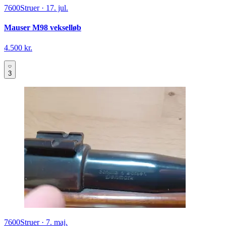
7600
Struer
·
17. jul.
Mauser M98 vekselløb
4.500 kr.
3
7600
Struer
·
7. maj.