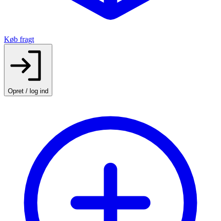
Køb fragt
Opret / log ind