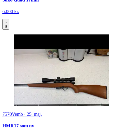
6.000 kr.
9
7570
Vemb
·
25. maj.
HMR17 som ny