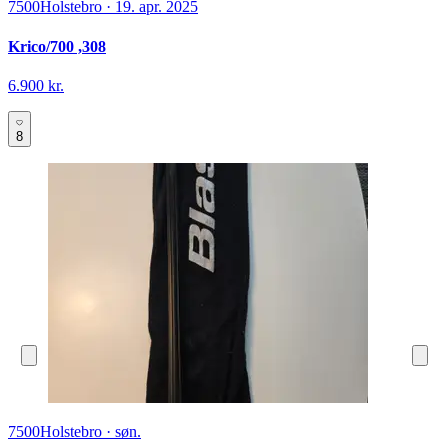
7500
Holstebro
·
19. apr. 2025
Krico/700 ,308
6.900 kr.
8
7500
Holstebro
·
søn.