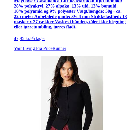
Mayflower Casablanca Lux 08 Marokko Rød Indhold:
28% polyakryl, 27% alpaka, 13% uld, 13% bomuld,
10% polyamid og 9% polyester Vægt/længde: 50g= ca.
225 meter Anbefalede pinde: 3½-4 mm Strikkefasthed: 18
masker x 27 rækker Vaskes i hånden, tåler ikke blegning
eller tørretumbling, tørres fladt..
47,95 kr.
På lager
YarnLiving
Fra PriceRunner