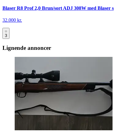
Blaser R8 Prof 2,0 Brun/sort ADJ 308W med Blaser s
32.000 kr.
3
Lignende annoncer