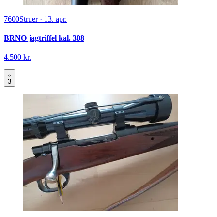
7600
Struer
·
13. apr.
BRNO jagtriffel kal. 308
4.500 kr.
3