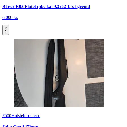
Blaser R93 Flutet pibe kal 9.3x62 15x1 gevind
6.000 kr.
2
7500
Holstebro
·
søn.
Sako Quad 17hmr