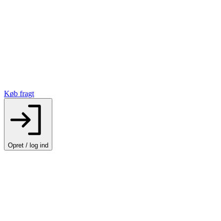
Køb fragt
Opret / log ind