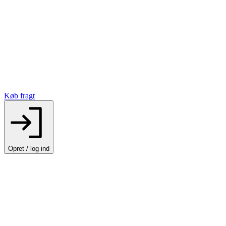
Køb fragt
Opret / log ind