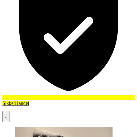
SikkerHandel
1