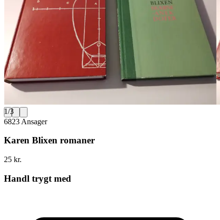
1
/
3
6823 Ansager
Karen Blixen romaner
25 kr.
Handl trygt med