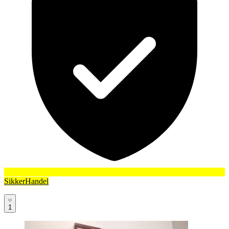
SikkerHandel
1