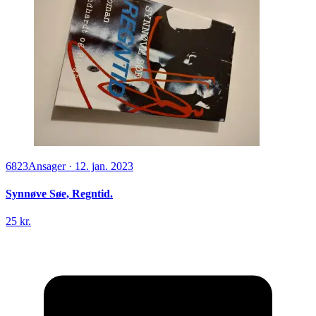
6823
Ansager
·
12. jan. 2023
Synnøve Søe, Regntid.
25 kr.