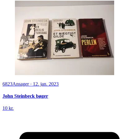
6823
Ansager
·
12. jan. 2023
John Steinbeck bøger
10 kr.