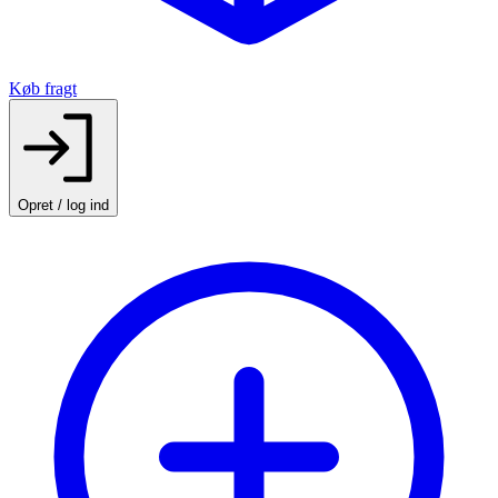
Køb fragt
Opret / log ind