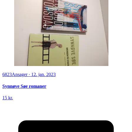
6823
Ansager
·
12. jan. 2023
Synnøve Søe romaner
15 kr.