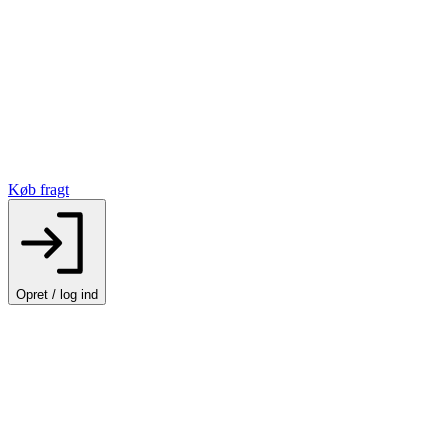
Køb fragt
Opret / log ind