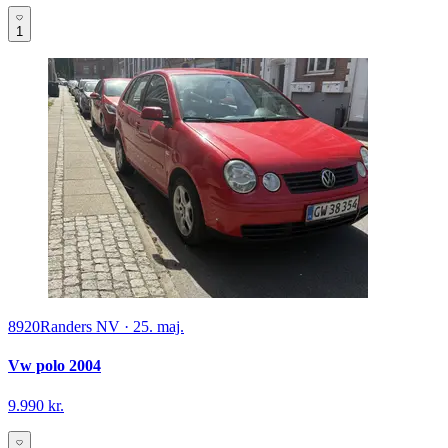
1
8920
Randers NV
·
25. maj.
Vw polo 2004
9.990 kr.