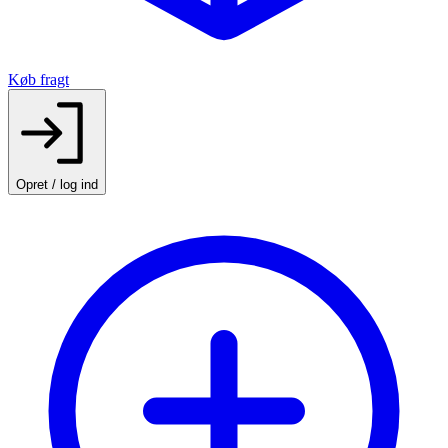
Køb fragt
Opret / log ind