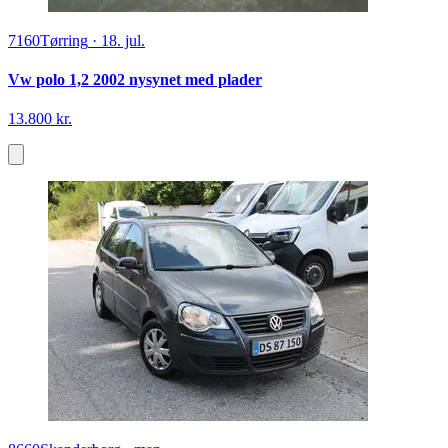
7160
Tørring
·
18. jul.
Vw polo 1,2 2002 nysynet med plader
13.800 kr.