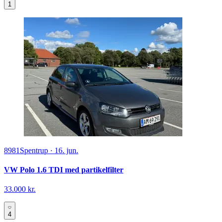
1
8981
Spentrup
·
16. jun.
VW Polo 1.6 TDI med partikelfilter
33.000 kr.
4