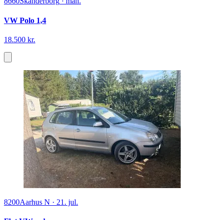
8660
Skanderborg
·
man.
VW Polo 1,4
18.500 kr.
8200
Aarhus N
·
21. jul.