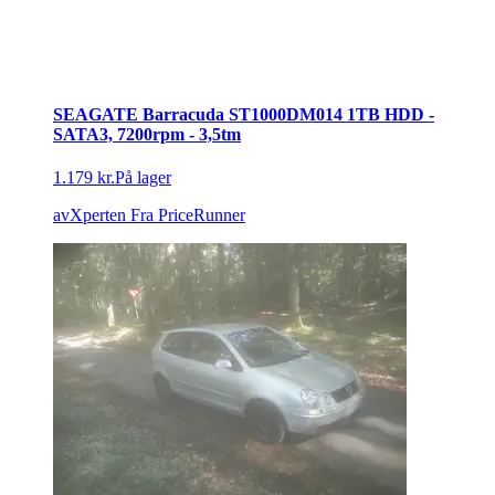
SEAGATE Barracuda ST1000DM014 1TB HDD -
SATA3, 7200rpm - 3,5tm
1.179 kr.
På lager
avXperten
Fra PriceRunner