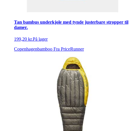
Tan bambus underkjole med tynde justerbare stropper til
damer.
199,20 kr.
På lager
Copenhagenbamboo
Fra PriceRunner