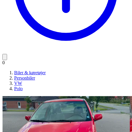
0
Biler & køretøjer
Personbiler
VW
Polo