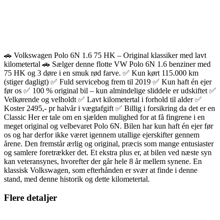
🚗 Volkswagen Polo 6N 1.6 75 HK – Original klassiker med lavt
kilometertal 🚗 Sælger denne flotte VW Polo 6N 1.6 benziner med
75 HK og 3 døre i en smuk rød farve. ✅ Kun kørt 115.000 km
(stiger dagligt) ✅ Fuld servicebog frem til 2019 ✅ Kun haft én ejer
før os ✅ 100 % original bil – kun almindelige sliddele er udskiftet ✅
Velkørende og velholdt ✅ Lavt kilometertal i forhold til alder ✅
Koster 2495,- pr halvår i vægtafgift ✅ Billig i forsikring da det er en
Classic Her er tale om en sjælden mulighed for at få fingrene i en
meget original og velbevaret Polo 6N. Bilen har kun haft én ejer før
os og har derfor ikke været igennem utallige ejerskifter gennem
årene. Den fremstår ærlig og original, præcis som mange entusiaster
og samlere foretrækker det. Et ekstra plus er, at bilen ved næste syn
kan veteransynes, hvorefter der går hele 8 år mellem synene. En
klassisk Volkswagen, som efterhånden er svær at finde i denne
stand, med denne historik og dette kilometertal.
Flere detaljer