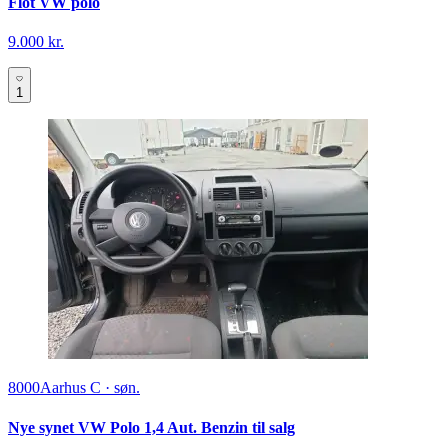
Flot VW polo
9.000 kr.
1
8000
Aarhus C
·
søn.
Nye synet VW Polo 1,4 Aut. Benzin til salg