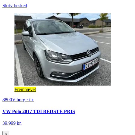
Skriv besked
Fremhævet
8800
Viborg
·
tir.
VW Polo 2017 TDI BEDSTE PRIS
39.999 kr.