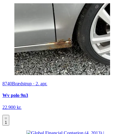
8740
Brædstrup
·
2. apr.
Wv polo 9n3
22.900 kr.
1