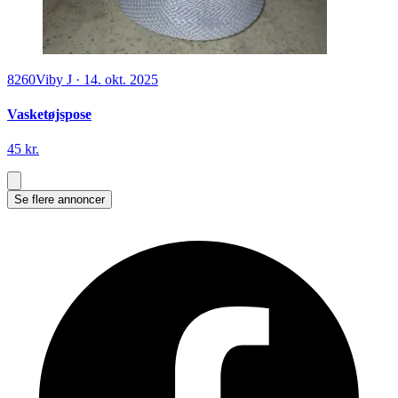
8260
Viby J
·
14. okt. 2025
Vasketøjspose
45 kr.
Se flere annoncer