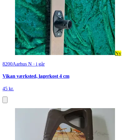
Ny
8200
Aarhus N
·
i går
Vikan værksted, lagerkost 4 cm
45 kr.