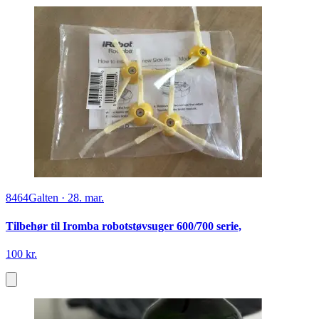
8464
Galten
·
28. mar.
Tilbehør til Iromba robotstøvsuger 600/700 serie,
100 kr.