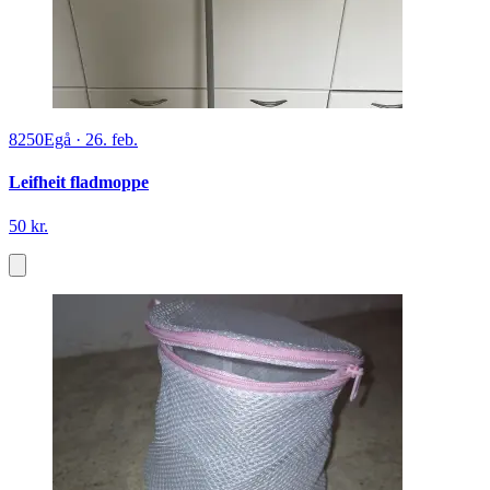
8250
Egå
·
26. feb.
Leifheit fladmoppe
50 kr.