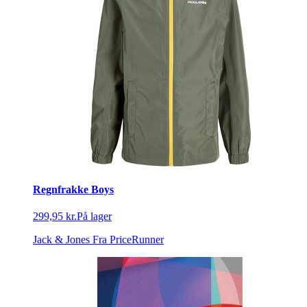
Regnfrakke Boys
299,95 kr.
På lager
Jack & Jones
Fra PriceRunner