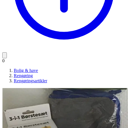
0
Bolig & have
Rengøring
Rengøringsartikler