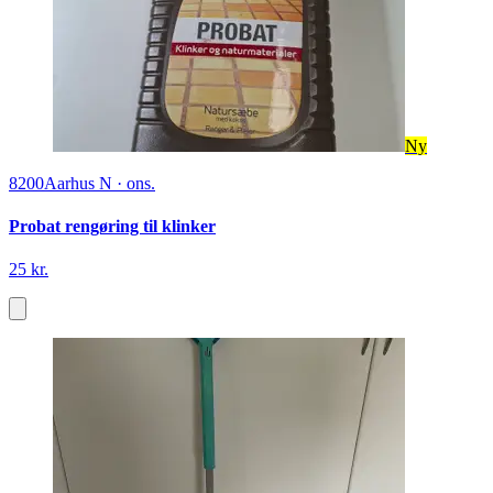
Ny
8200
Aarhus N
·
ons.
Probat rengøring til klinker
25 kr.