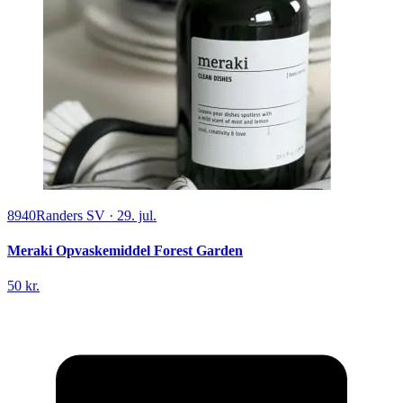
8940
Randers SV
·
29. jul.
Meraki Opvaskemiddel Forest Garden
50 kr.