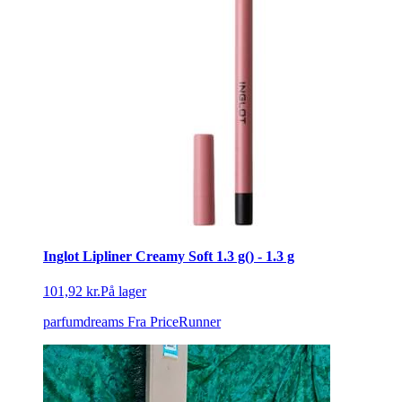
Inglot Lipliner Creamy Soft 1.3 g() - 1.3 g
101,92 kr.
På lager
parfumdreams
Fra PriceRunner