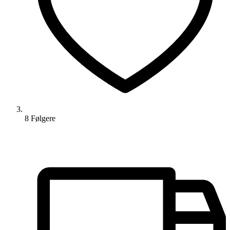
8
Følger
e