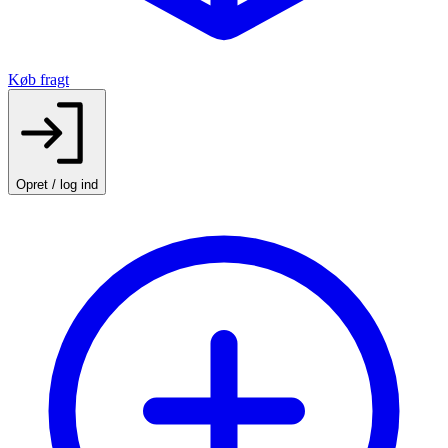
Køb fragt
Opret / log ind