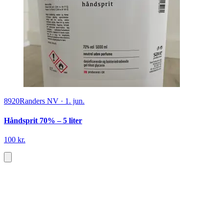
8920
Randers NV
·
1. jun.
Håndsprit 70% – 5 liter
100 kr.