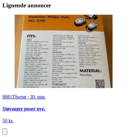
Lignende annoncer
8881
Thorsø
·
30. mar.
Støvsuger poser nye.
50 kr.