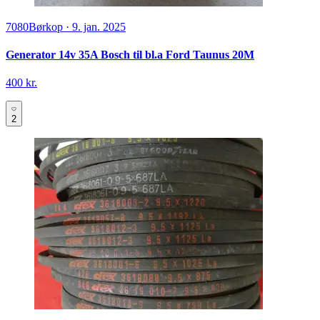
7080
Børkop
·
9. jan. 2025
Generator 14v 35A Bosch til bl.a Ford Taunus 20M
400 kr.
2