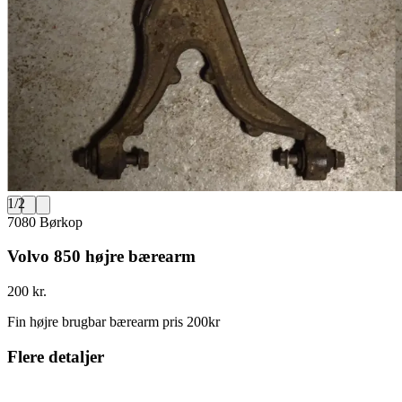
1
/
2
7080 Børkop
Volvo 850 højre bærearm
200 kr.
Fin højre brugbar bærearm pris 200kr
Flere detaljer