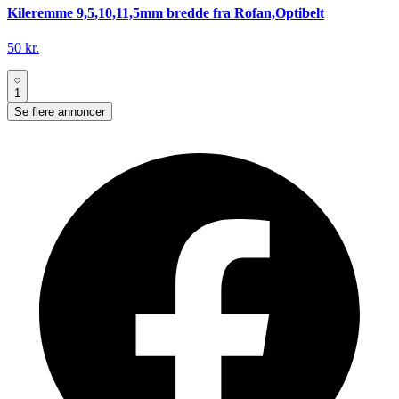
Kileremme 9,5,10,11,5mm bredde fra Rofan,Optibelt
50 kr.
1
Se flere annoncer