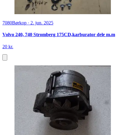
7080
Børkop
·
2. jun. 2025
Volvo 240, 740 Stromberg 175CD,karburator dele m.m
20 kr.