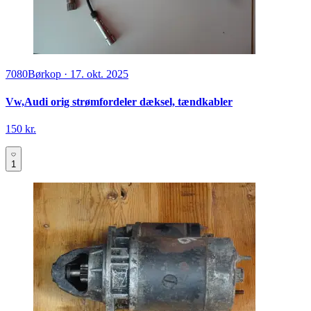
7080
Børkop
·
17. okt. 2025
Vw,Audi orig strømfordeler dæksel, tændkabler
150 kr.
1