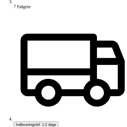
7
Følger
e
Indleveringstid:
1-2 dage