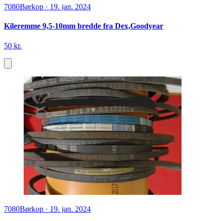
7080
Børkop
·
19. jan. 2024
Kileremme 9,5-10mm bredde fra Dex,Goodyear
50 kr.
7080
Børkop
·
19. jan. 2024