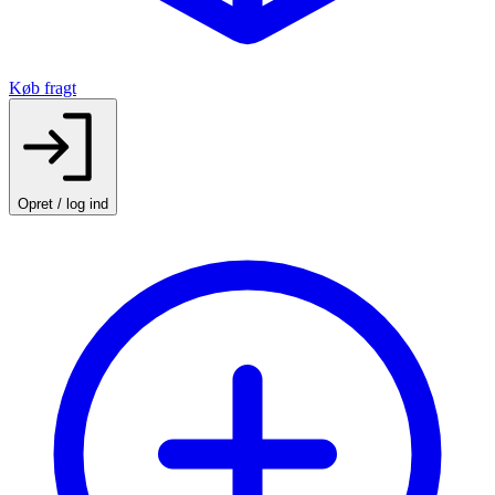
Køb fragt
Opret / log ind