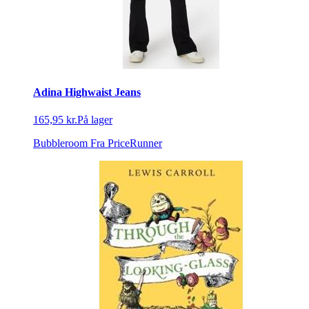
Adina Highwaist Jeans
165,95 kr.
På lager
Bubbleroom
Fra PriceRunner