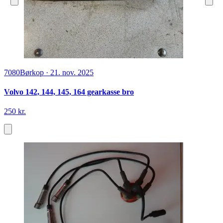
7080
Børkop
·
21. nov. 2025
Volvo 142, 144, 145, 164 gearkasse bro
250 kr.