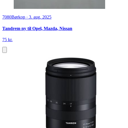
7080
Børkop
·
3. aug. 2025
Tandrem ny til Opel, Mazda, Nissan
75 kr.