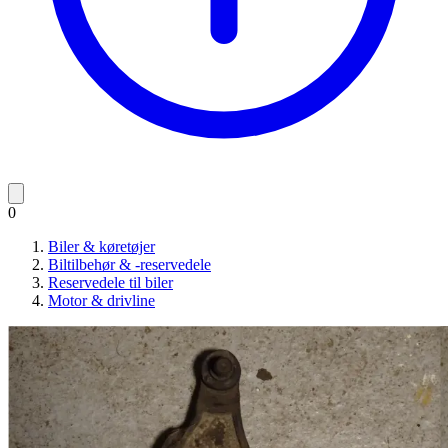
0
Biler & køretøjer
Biltilbehør & -reservedele
Reservedele til biler
Motor & drivline