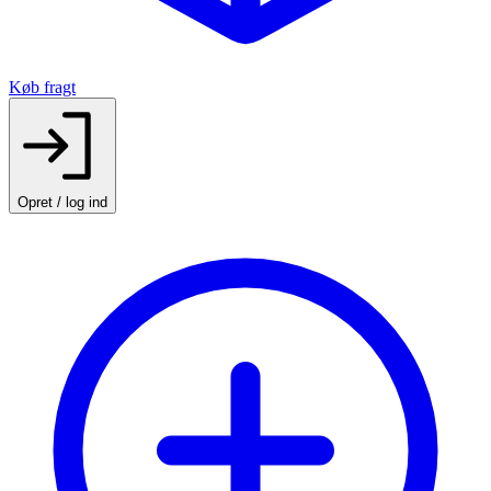
Køb fragt
Opret / log ind