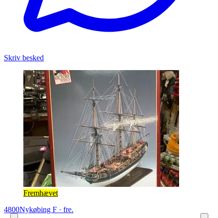
Skriv besked
Fremhævet
4800
Nykøbing F
·
fre.