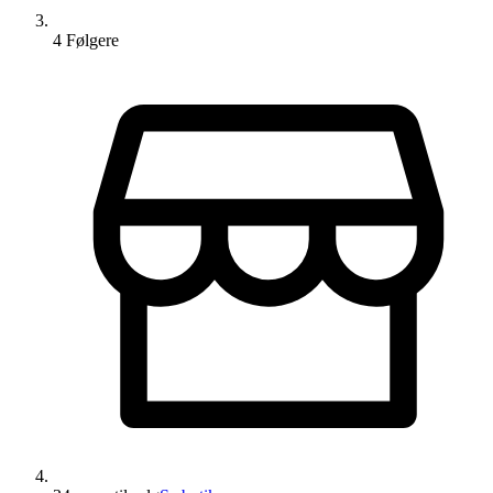
4
Følger
e