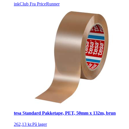
inkClub
Fra PriceRunner
tesa Standard Pakketape, PET, 50mm x 132m, brun
262,13 kr.
På lager