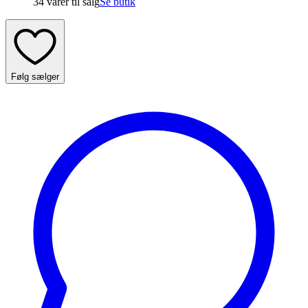
34 varer
til salg
Se butik
Følg sælger