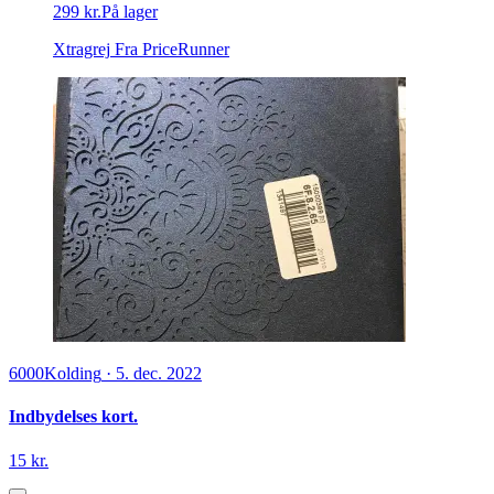
299 kr.
På lager
Xtragrej
Fra PriceRunner
6000
Kolding
·
5. dec. 2022
Indbydelses kort.
15 kr.