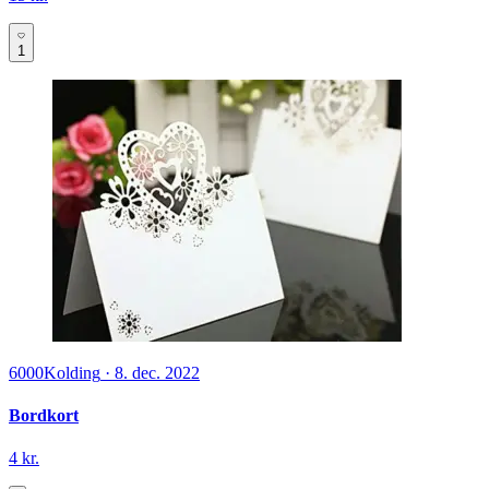
1
6000
Kolding
·
8. dec. 2022
Bordkort
4 kr.