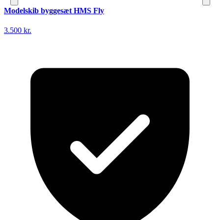
Modelskib byggesæt HMS Fly
3.500 kr.