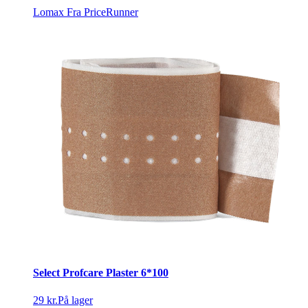
Lomax
Fra PriceRunner
Select Profcare Plaster 6*100
29 kr.
På lager