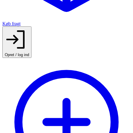
Køb fragt
Opret / log ind