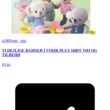
Ny
4180
Sorø
·
ons.
TI DEJLIGE BAMSER I STRIK PLUS SØDT TØJ OG
TILBEHØ
65 kr.