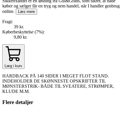
SikkerHandel er en løsning fra Gul&Gratis, som sikrer, at både
køber og sælger får en tryg og nem handel, når I handler genbrug
online.
Læs mere
Fragt:
39 kr.
Køberbeskyttelse (
7
%
):
9,80 kr.
Læg i kurv
HARDBACK PÅ 140 SIDER I MEGET FLOT STAND.
INDEHOLDER DE SKØNNESTE OPSKRIFTER TIL
MØNSTERSTRIK- BÅDE TIL SVEATERE, STRØMPER,
KLUDE M.M.
Flere detaljer