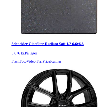
Schneider Cinefilter Radiant Soft 1/2 6.6x6.6
5.676 kr.
På lager
FlashFotoVideo
Fra PriceRunner