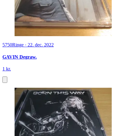
5750
Ringe
·
22. dec. 2022
GAVIN Degraw.
1 kr.