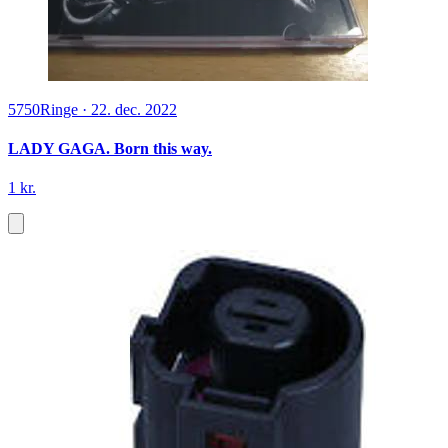
5750
Ringe
·
22. dec. 2022
LADY GAGA. Born this way.
1 kr.