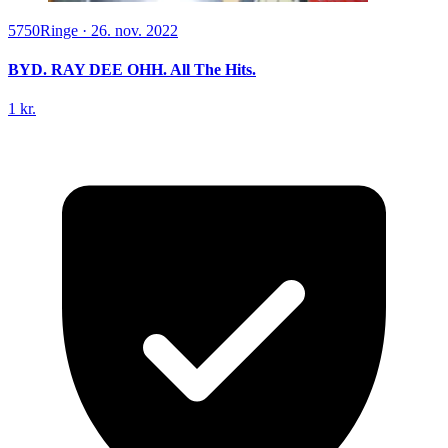
5750
Ringe
·
26. nov. 2022
BYD. RAY DEE OHH. All The Hits.
1 kr.