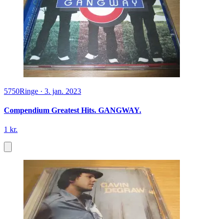
5750
Ringe
·
3. jan. 2023
Compendium Greatest Hits. GANGWAY.
1 kr.