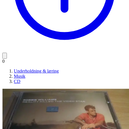
0
Underholdning & læring
Musik
CD