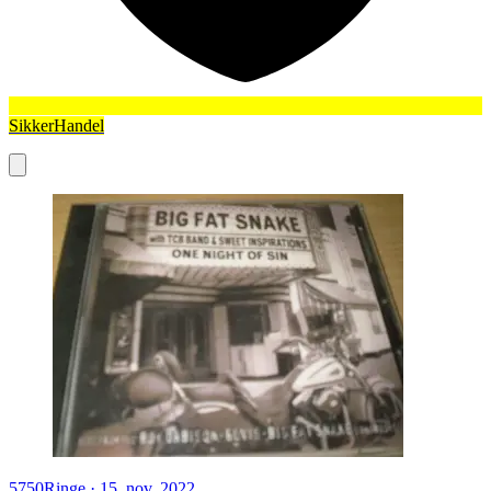
SikkerHandel
5750
Ringe
·
15. nov. 2022