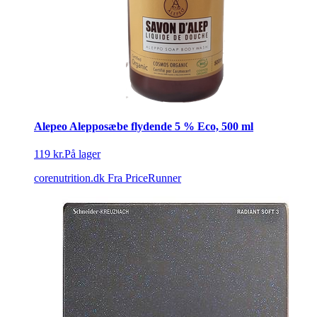
Alepeo Alepposæbe flydende 5 % Eco, 500 ml
119 kr.
På lager
corenutrition.dk
Fra PriceRunner