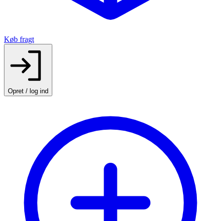
Køb fragt
Opret / log ind