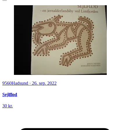
9560
Hadsund
·
26. sep. 2022
Sejlflod
30 kr.