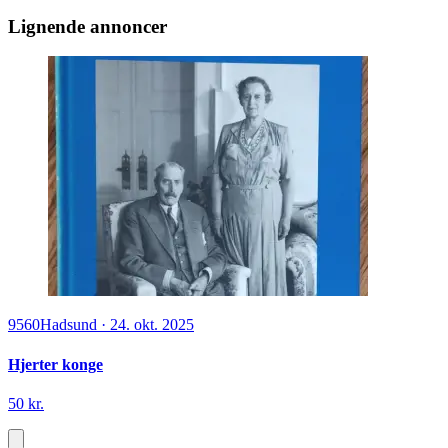
Lignende annoncer
9560
Hadsund
·
24. okt. 2025
Hjerter konge
50 kr.