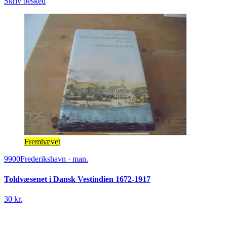
Skriv besked
Fremhævet
9900
Frederikshavn
·
man.
Toldvæsenet i Dansk Vestindien 1672-1917
30 kr.