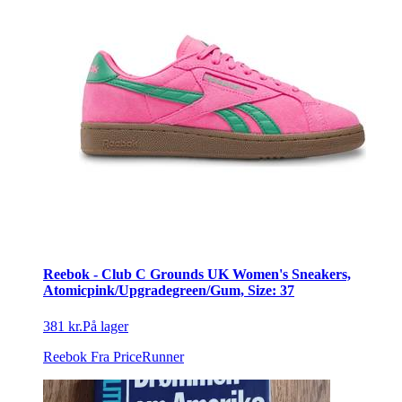
Reebok - Club C Grounds UK Women's Sneakers,
Atomicpink/Upgradegreen/Gum, Size: 37
381 kr.
På lager
Reebok
Fra PriceRunner