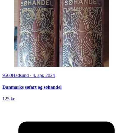
9560
Hadsund
·
4. apr. 2024
Danmarks søfart og søhandel
125 kr.