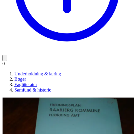
0
Underholdning & læring
Bøger
Faglitteratur
Samfund & historie