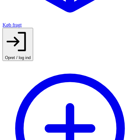
Køb fragt
Opret / log ind