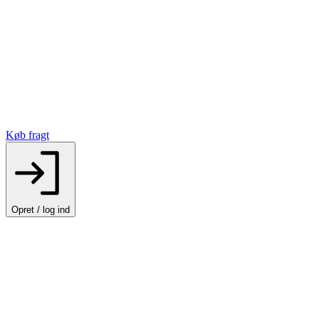
Køb fragt
Opret / log ind