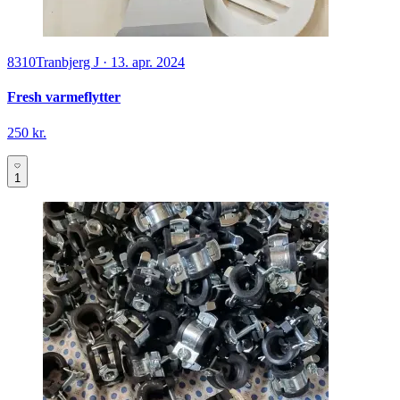
8310
Tranbjerg J
·
13. apr. 2024
Fresh varmeflytter
250 kr.
1