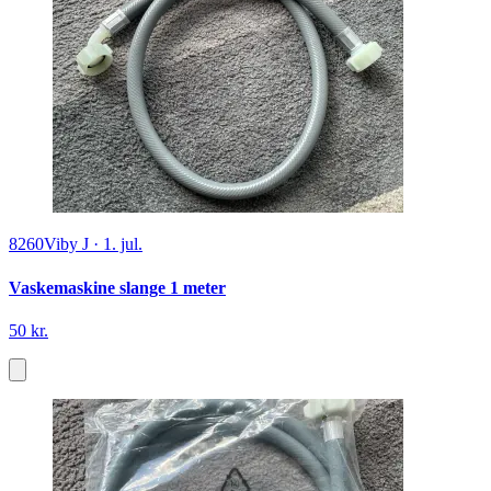
8260
Viby J
·
1. jul.
Vaskemaskine slange 1 meter
50 kr.