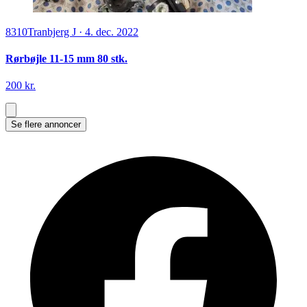
8310
Tranbjerg J
·
4. dec. 2022
Rørbøjle 11-15 mm 80 stk.
200 kr.
Se flere annoncer