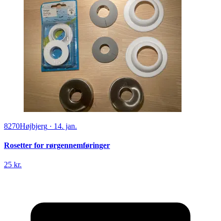
8270
Højbjerg
·
14. jan.
Rosetter for rørgennemføringer
25 kr.