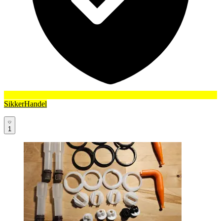
SikkerHandel
1