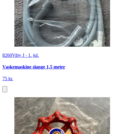
8260
Viby J
·
1. jul.
Vaskemaskine slange 1,5 meter
75 kr.