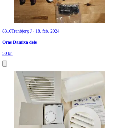
8310
Tranbjerg J
·
18. feb. 2024
Oras Damixa dele
50 kr.