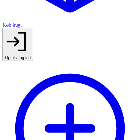
Køb fragt
Opret / log ind