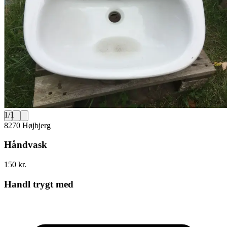
1
/
1
8270 Højbjerg
Håndvask
150 kr.
Handl trygt med