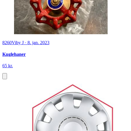
8260
Viby J
·
8. jan. 2023
Kuglehaner
65 kr.