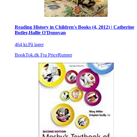
Reading History in Children's Books (4, 2012) | Catherine
Butler,Hallie O'Donovan
464 kr.
På lager
BookTok.dk
Fra PriceRunner