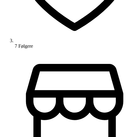
7
Følger
e