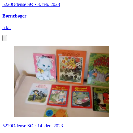
5220
Odense SØ
·
8. feb. 2023
Børnebøger
5 kr.
5220
Odense SØ
·
14. dec. 2023