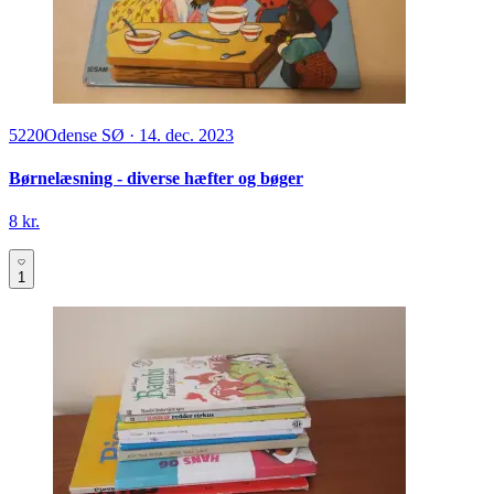
5220
Odense SØ
·
14. dec. 2023
Børnelæsning - diverse hæfter og bøger
8 kr.
1