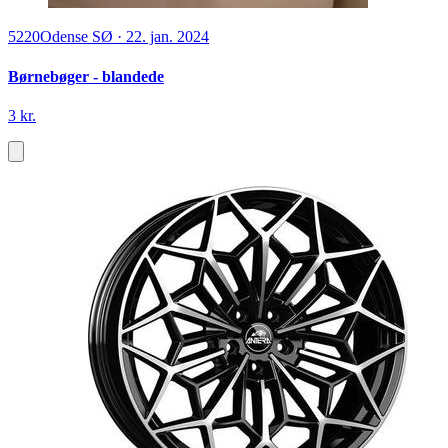
5220
Odense SØ
·
22. jan. 2024
Børnebøger - blandede
3 kr.