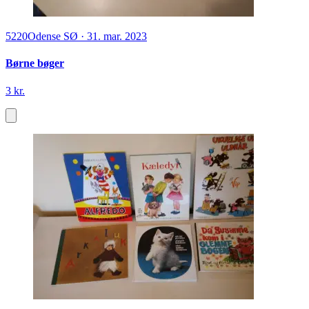
5220
Odense SØ
·
31. mar. 2023
Børne bøger
3 kr.