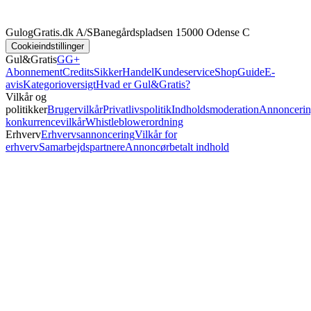
GulogGratis.dk A/S
Banegårdspladsen 1
5000 Odense C
Cookieindstillinger
Gul&Gratis
GG+
Abonnement
Credits
SikkerHandel
Kundeservice
Shop
Guide
E-
avis
Kategorioversigt
Hvad er Gul&Gratis?
Vilkår og
politikker
Brugervilkår
Privatlivspolitik
Indholdsmoderation
Annoncerin
konkurrencevilkår
Whistleblowerordning
Erhverv
Erhvervsannoncering
Vilkår for
erhverv
Samarbejdspartnere
Annoncørbetalt indhold