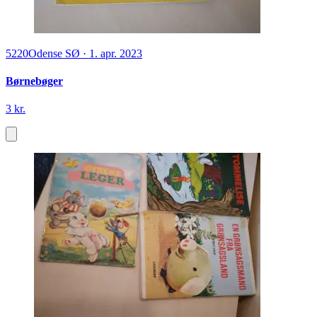
5220
Odense SØ
·
1. apr. 2023
Børnebøger
3 kr.