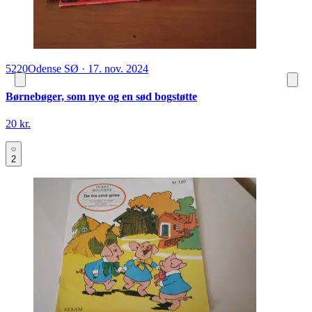
5220
Odense SØ
·
17. nov. 2024
Børnebøger, som nye og en sød bogstøtte
20 kr.
2