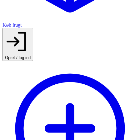
Køb fragt
Opret / log ind