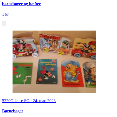
børnebøger og hæfter
1 kr.
5220
Odense SØ
·
24. mar. 2023
Børnebøger