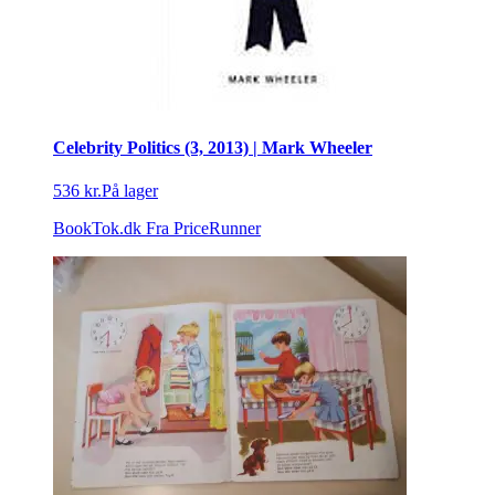
Celebrity Politics (3, 2013) | Mark Wheeler
536 kr.
På lager
BookTok.dk
Fra PriceRunner