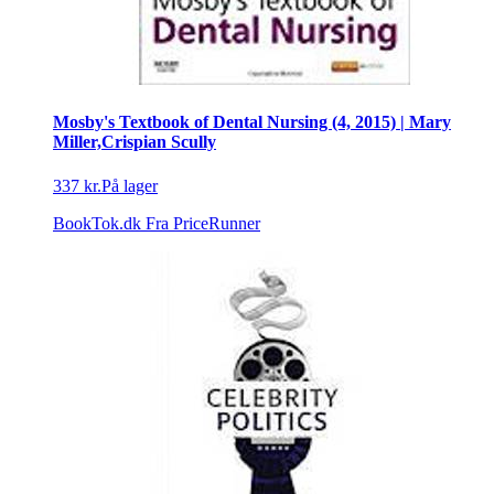
Mosby's Textbook of Dental Nursing (4, 2015) | Mary
Miller,Crispian Scully
337 kr.
På lager
BookTok.dk
Fra PriceRunner