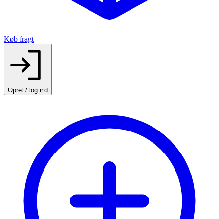
Køb fragt
Opret / log ind