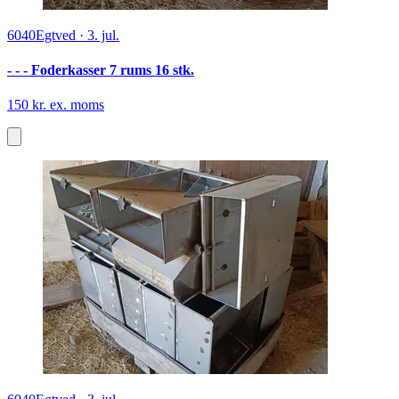
6040
Egtved
·
3. jul.
- - - Foderkasser 7 rums 16 stk.
150 kr. ex. moms