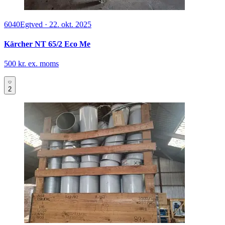
6040
Egtved
·
22. okt. 2025
Kärcher NT 65/2 Eco Me
500 kr. ex. moms
2