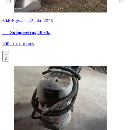
6040
Egtved
·
22. okt. 2025
- - - Smågrisetrug 10 stk.
300 kr. ex. moms
2