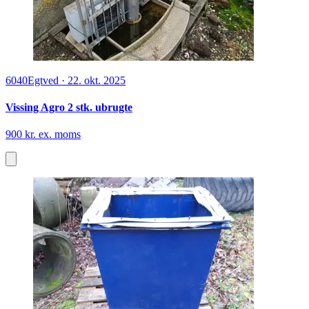
6040
Egtved
·
22. okt. 2025
Vissing Agro 2 stk. ubrugte
900 kr. ex. moms