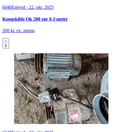
6040
Egtved
·
22. okt. 2025
Kongskilde Ok 200 rør 0,3 meter
200 kr. ex. moms
1