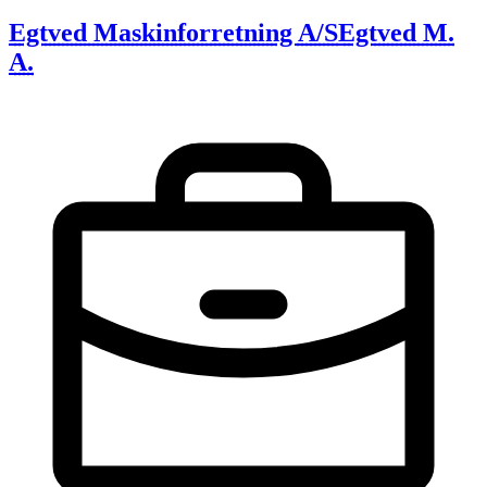
Egtved Maskinforretning A/S
Egtved M.
A.