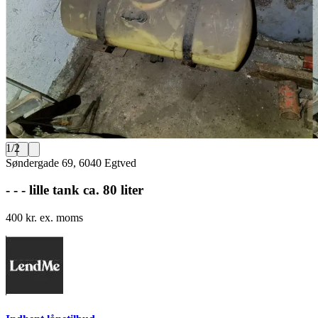
1
/
2
Søndergade 69, 6040 Egtved
- - - lille tank ca. 80 liter
400 kr. ex. moms