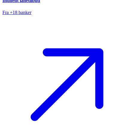
Indhent lånetilbud
Fra +18 banker