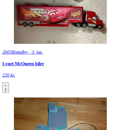
2605
Brøndby
·
3. jan.
Lynet McQueen biler
220 kr.
1