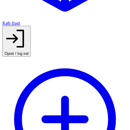
Køb fragt
Opret / log ind