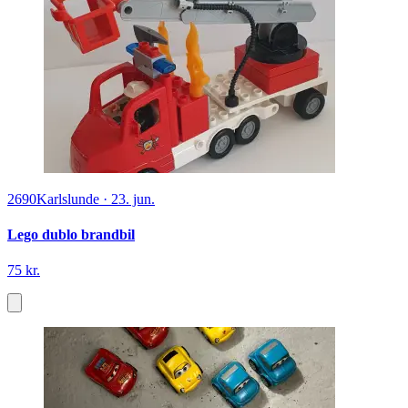
2690
Karlslunde
·
23. jun.
Lego dublo brandbil
75 kr.