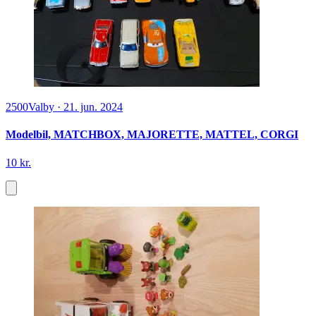
2500
Valby
·
21. jun. 2024
Modelbil, MATCHBOX, MAJORETTE, MATTEL, CORGI
10 kr.