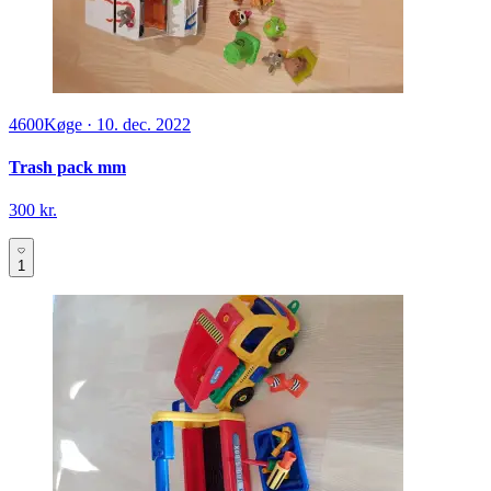
4600
Køge
·
10. dec. 2022
Trash pack mm
300 kr.
1