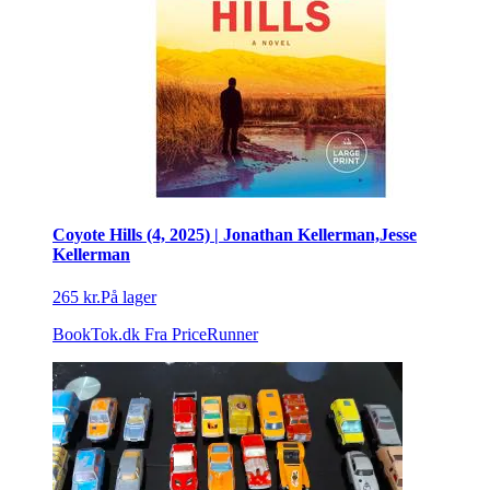
Coyote Hills (4, 2025) | Jonathan Kellerman,Jesse
Kellerman
265 kr.
På lager
BookTok.dk
Fra PriceRunner