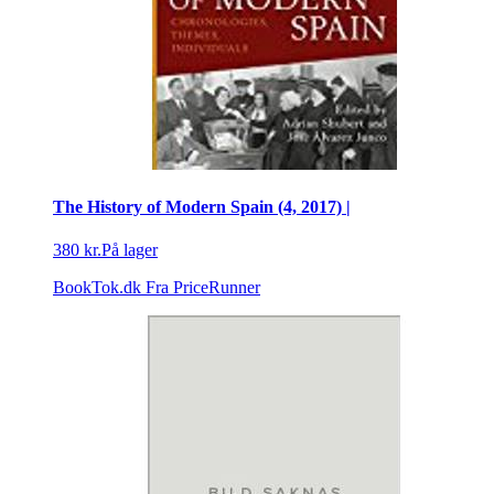
The History of Modern Spain (4, 2017) |
380 kr.
På lager
BookTok.dk
Fra PriceRunner