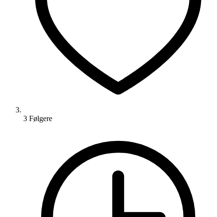
3
Følger
e