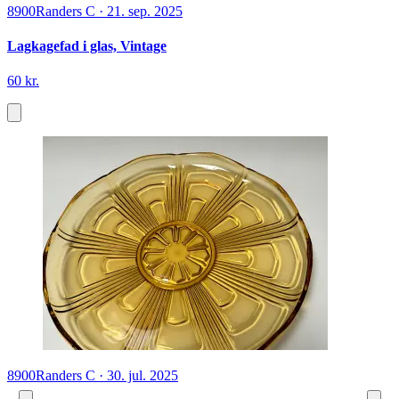
8900
Randers C
·
21. sep. 2025
Lagkagefad i glas, Vintage
60 kr.
8900
Randers C
·
30. jul. 2025