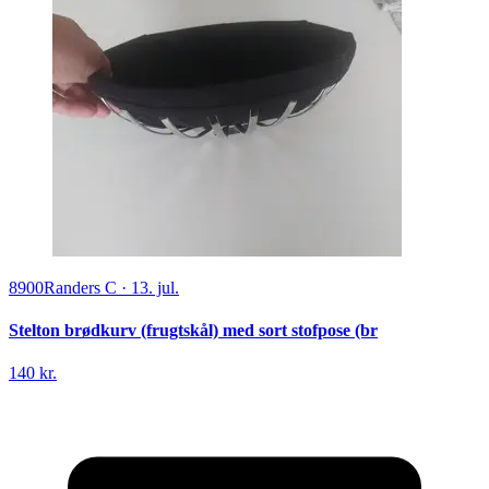
8900
Randers C
·
13. jul.
Stelton brødkurv (frugtskål) med sort stofpose (br
140 kr.