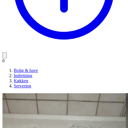
0
Bolig & have
Indretning
Køkken
Servering