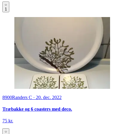
1
8900
Randers C
·
20. dec. 2022
Træbakke og 6 coasters med deco.
75 kr.