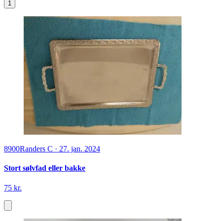
1
8900
Randers C
·
27. jan. 2024
Stort sølvfad eller bakke
75 kr.