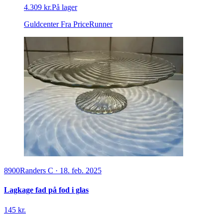
4.309 kr.
På lager
Guldcenter
Fra PriceRunner
8900
Randers C
·
18. feb. 2025
Lagkage fad på fod i glas
145 kr.