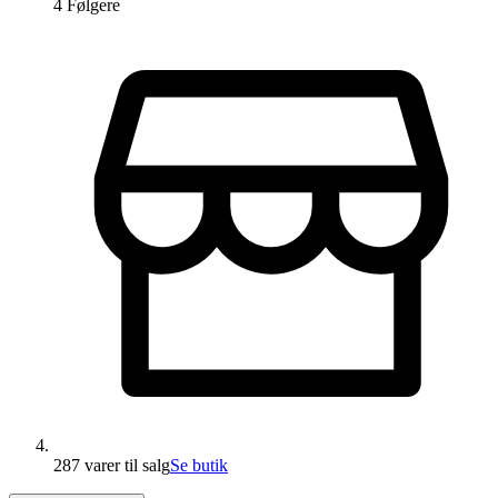
4
Følger
e
287 varer
til salg
Se butik