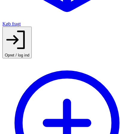
Køb fragt
Opret / log ind