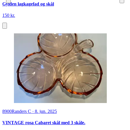
Gylden lagkagefad og skål
150 kr.
8900
Randers C
·
8. jun. 2025
VINTAGE rosa Cabaret skål med 3 skåle.