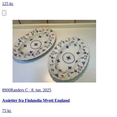
125 kr.
8900
Randers C
·
8. jun. 2025
Assietter fra Finlandia Myott England
75 kr.