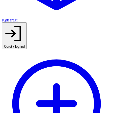
Køb fragt
Opret / log ind