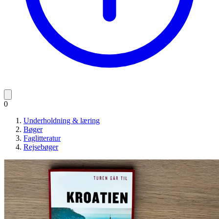
0
Underholdning & læring
Bøger
Faglitteratur
Rejsebøger