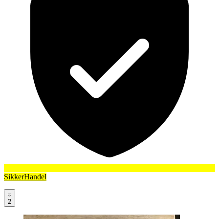
SikkerHandel
2