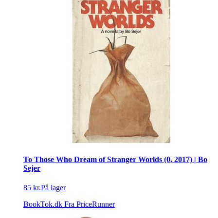
To Those Who Dream of Stranger Worlds (0, 2017) | Bo
Sejer
85 kr.
På lager
BookTok.dk
Fra PriceRunner