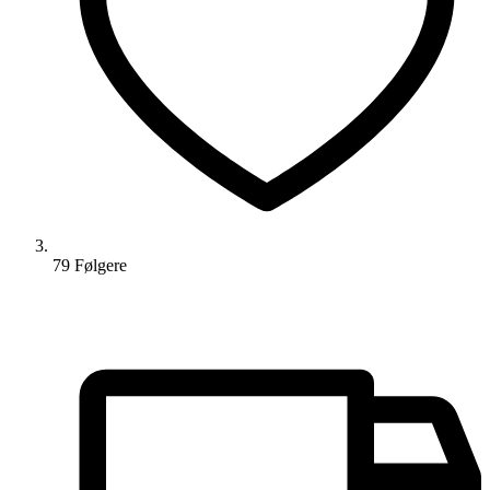
79
Følger
e