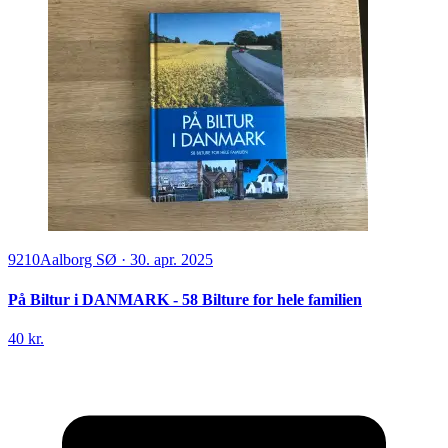
9210
Aalborg SØ
·
30. apr. 2025
På Biltur i DANMARK - 58 Bilture for hele familien
40 kr.