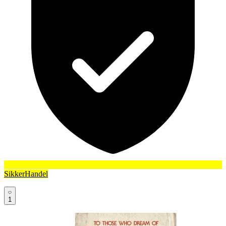
SikkerHandel
1