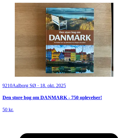
9210
Aalborg SØ
·
18. okt. 2025
Den store bog om DANMARK - 750 oplevelser!
50 kr.