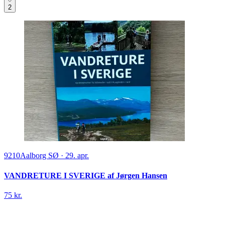
2
9210
Aalborg SØ
·
29. apr.
VANDRETURE I SVERIGE af Jørgen Hansen
75 kr.