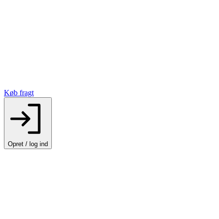
Køb fragt
Opret / log ind