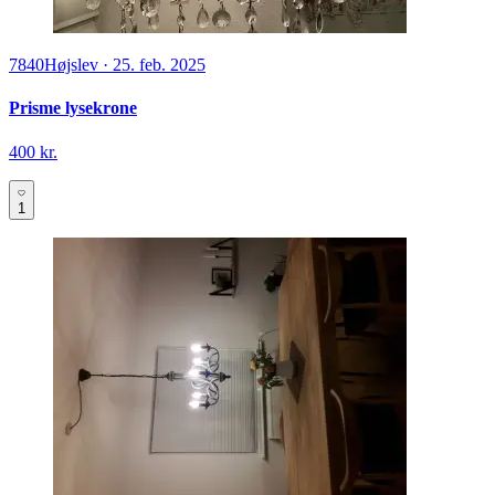
7840
Højslev
·
25. feb. 2025
Prisme lysekrone
400 kr.
1