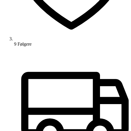
9
Følger
e