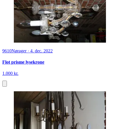
9610
Nørager
·
4. dec. 2022
Flot prisme lysekrone
1.000 kr.