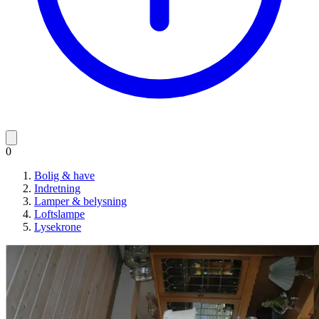
0
Bolig & have
Indretning
Lamper & belysning
Loftslampe
Lysekrone