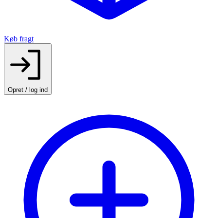
Køb fragt
Opret / log ind