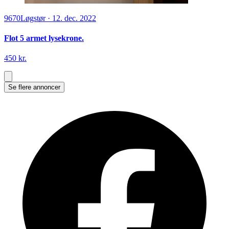
9670
Løgstør
·
12. dec. 2022
Flot 5 armet lysekrone.
450 kr.
Se flere annoncer