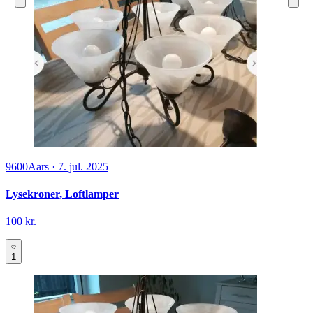
9600
Aars
·
7. jul. 2025
Lysekroner, Loftlamper
100 kr.
1