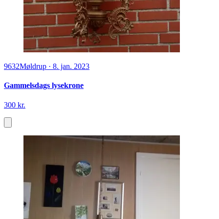
9632
Møldrup
·
8. jan. 2023
Gammelsdags lysekrone
300 kr.