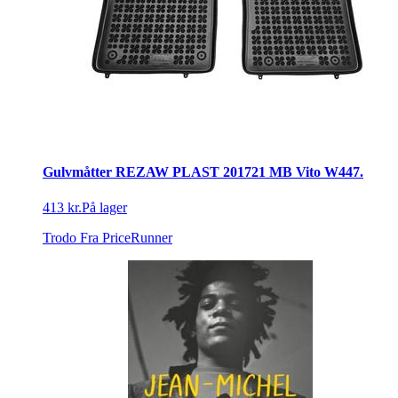
Gulvmåtter REZAW PLAST 201721 MB Vito W447.
413 kr.
På lager
Trodo
Fra PriceRunner