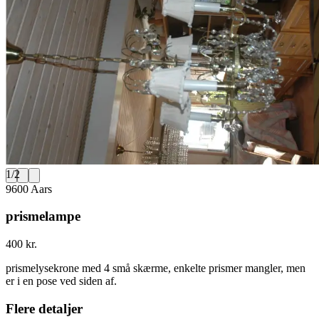
1
/
2
9600 Aars
prismelampe
400 kr.
prismelysekrone med 4 små skærme, enkelte prismer mangler, men
er i en pose ved siden af.
Flere detaljer