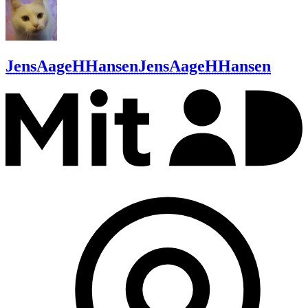
JensAageHHansen
JensAageHHansen