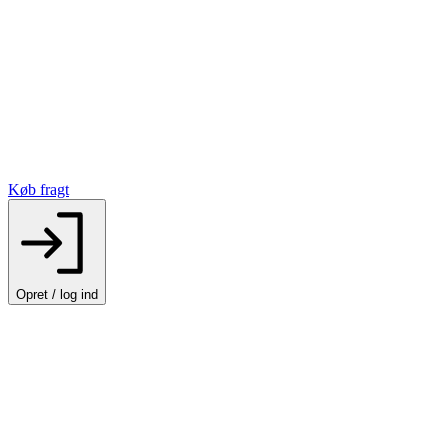
Køb fragt
Opret / log ind