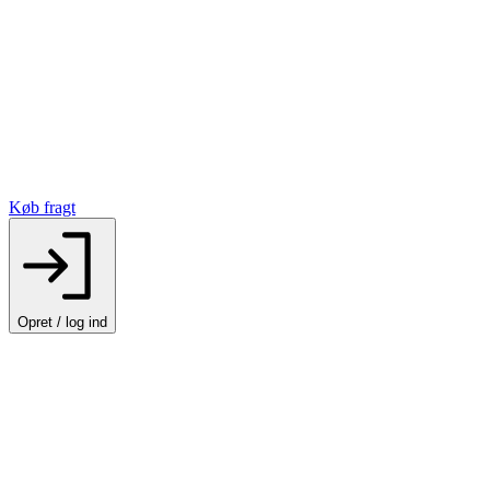
Køb fragt
Opret / log ind