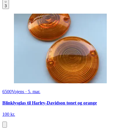
3
6500
Vojens
·
5. mar.
Blinklysglas til Harley-Davidson tonet og orange
100 kr.