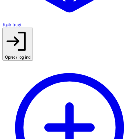
Køb fragt
Opret / log ind