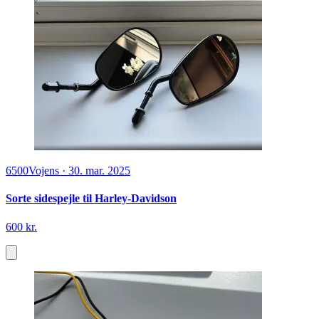
6500
Vojens
·
30. mar. 2025
Sorte sidespejle til Harley-Davidson
600 kr.