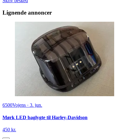
Skriv besked
Lignende annoncer
6500
Vojens
·
3. jun.
Mørk LED baglygte til Harley-Davidson
450 kr.