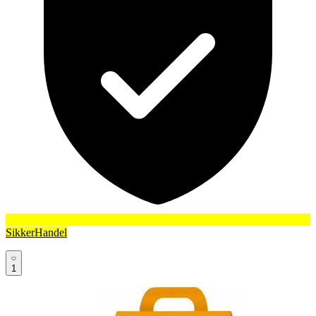
SikkerHandel
1