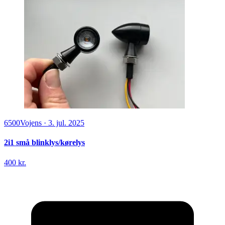
6500
Vojens
·
3. jul. 2025
2i1 små blinklys/kørelys
400 kr.