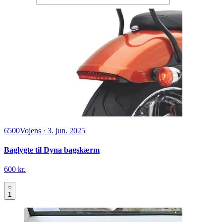
6500
Vojens
·
3. jun. 2025
Baglygte til Dyna bagskærm
600 kr.
1